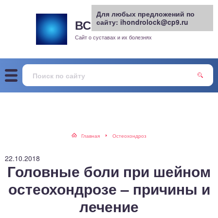
Для любых предложений по
ВСЕ О СУСТАВАХ
сайту: ihondrolock@cp9.ru
.РУ
рит
Сайт о суставах и их болезнях
жа
енный сустав
еохондроз
елом
Главная
Остеохондроз
скостопие
22.10.2018
Головные боли при шейном
воночник
остеохондрозе – причины и
лечение
агра