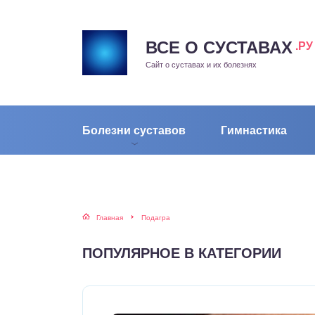
ВСЕ О СУСТАВАХ
.РУ
рит
Сайт о суставах и их болезнях
жа
енный сустав
Болезни суставов
Гимнастика
еохондроз
елом
Главная
Подагра
скостопие
ПОПУЛЯРНОЕ В КАТЕГОРИИ
воночник
агра