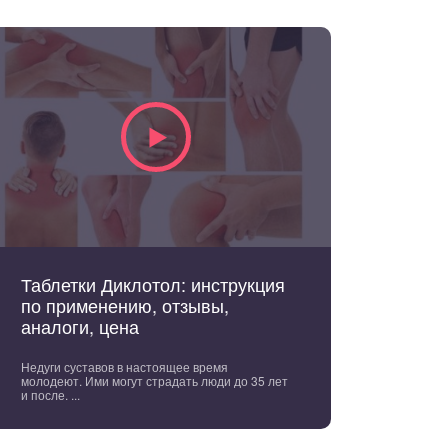
Таблетки Диклотол: инструкция
по применению, отзывы,
аналоги, цена
Недуги суставов в настоящее время
молодеют. Ими могут страдать люди до 35 лет
и после. ...