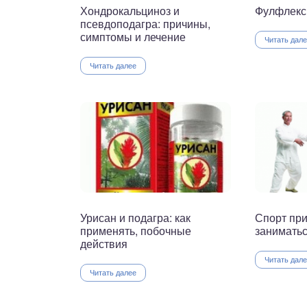
Хондрокальциноз и
Фулфлекс
псевдоподагра: причины,
симптомы и лечение
Читать дал
Читать далее
Урисан и подагра: как
Спорт при
применять, побочные
заниматьс
действия
Читать дал
Читать далее