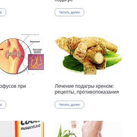
ее
Читать далее
тофусов при
Лечение подагры хреном:
рецепты, противопоказания
ее
Читать далее