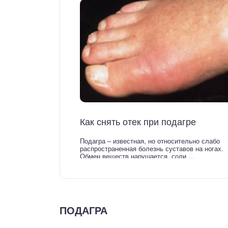
ный отдел
Как снять отек при подагре
Подагра – известная, но относительно слабо
распространенная болезнь суставов на ногах.
Обмен веществ нарушается, соли ...
ПОДАГРА