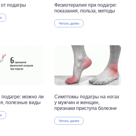
 от подагры
Физиотерапия при подагре:
показания, польза, методы
ее
Читать далее
 подагре: можно ли
Симптомы подагры на ногах
я, полезные виды
у мужчин и женщин,
признаки приступа болезни
ее
Читать далее