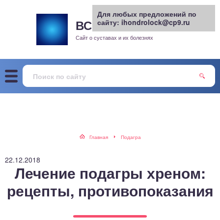
Для любых предложений по
ВСЕ О СУСТАВАХ
сайту: ihondrolock@cp9.ru
.РУ
рит
Сайт о суставах и их болезнях
жа
енный сустав
еохондроз
елом
Главная
Подагра
скостопие
22.12.2018
Лечение подагры хреном:
воночник
рецепты, противопоказания
агра