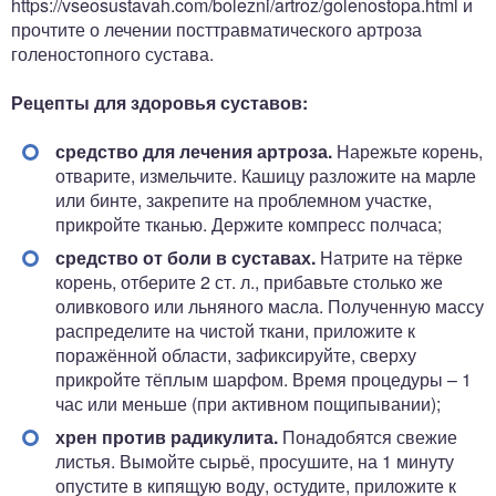
https://vseosustavah.com/bolezni/artroz/golenostopa.html и
прочтите о лечении посттравматического артроза
голеностопного сустава.
Рецепты для здоровья суставов:
средство для лечения артроза.
Нарежьте корень,
отварите, измельчите. Кашицу разложите на марле
или бинте, закрепите на проблемном участке,
прикройте тканью. Держите компресс полчаса;
средство от боли в суставах.
Натрите на тёрке
корень, отберите 2 ст. л., прибавьте столько же
оливкового или льняного масла. Полученную массу
распределите на чистой ткани, приложите к
поражённой области, зафиксируйте, сверху
прикройте тёплым шарфом. Время процедуры – 1
час или меньше (при активном пощипывании);
хрен против радикулита.
Понадобятся свежие
листья. Вымойте сырьё, просушите, на 1 минуту
опустите в кипящую воду, остудите, приложите к