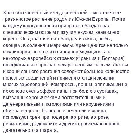
ный отдел
Хрен обыкновенный или деревенский – многолетнее
травянистое растение родом из Южной Европы. Почти
каждому как кулинарная приправа, обладающая
специфическим острым и жгучим вкусом, знаком его
корень. Он добавляется к блюдам из мяса, рыбы,
овощам, в соленья и маринады. Хрен ценится не только
в кулинарии, но еще и в народной медицине, а в
некоторых европейских странах (Франция и Болгария)
он официально признан лекарственным сырьем. Листья
и корни данного растения содержат большое количество
полезных соединений и применяются для лечения
многих заболеваний. Компрессы, ванны, аппликации на
их основе очень эффективны при болях в суставах,
вызванных хроническими воспалительными и
дегенеративными патологиями или нарушениями
обмена веществ. Народные целители издавна
используют хрен при подагре, артрите, артрозе,
ревматизме, радикулите и других проблемах опорно-
двигательного аппарата.