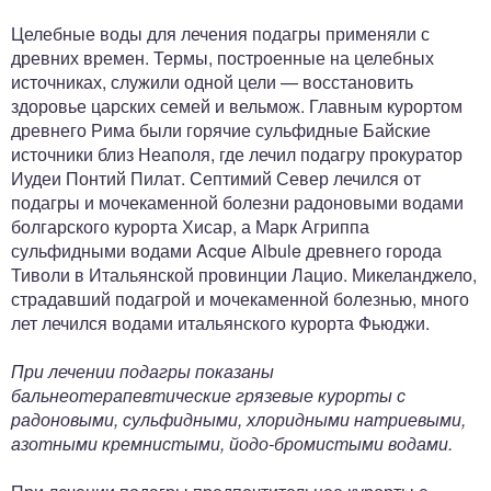
Целебные воды для лечения подагры применяли с
древних времен. Термы, построенные на целебных
источниках, служили одной цели — восстановить
здоровье царских семей и вельмож. Главным курортом
древнего Рима были горячие сульфидные Байские
источники близ Неаполя, где лечил подагру прокуратор
Иудеи Понтий Пилат. Септимий Север лечился от
подагры и мочекаменной болезни радоновыми водами
болгарского курорта Хисар, а Марк Агриппа
сульфидными водами Acque Albule древнего города
Тиволи в Итальянской провинции Лацио. Микеланджело,
страдавший подагрой и мочекаменной болезнью, много
лет лечился водами итальянского курорта Фьюджи.
При лечении подагры показаны
бальнеотерапевтические грязевые курорты с
радоновыми, сульфидными, хлоридными натриевыми,
азотными кремнистыми, йодо-бромистыми водами.