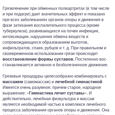
Грязелечение при обменных полиартритах (в том числе
и при подагре) дает значительных эффект и показано
при всех за­болеваниях органов опоры и движения в
фазе затиха­ния воспалительного процесса (кроме
туберкулеза), развивающихся на почве инфекции,
интоксикации, наруше­ния обмена веществ и
сопровождающихся образованием выпотов,
инфильтратов, спаек, рубцов и т. д. При пра­вильном и
своевременном использовании грязи проис­ходит
восстановление формы суставов.
Постепенно вос­
станавливается активное и безболезненное движение.
Грязевые процедуры целесообразно комбинировать с
мас­сажем
(самомассаж) и
лечебной гимнастикой
.
Имеется очень разумное, причем старое, народное
выражение: «
Гимнастика лечит суставы
». И
действительно, лечеб­ная физкультура и массаж
является необходимой частью в комплексе лечебного
процесса заболевания органов опоры и движения. Она