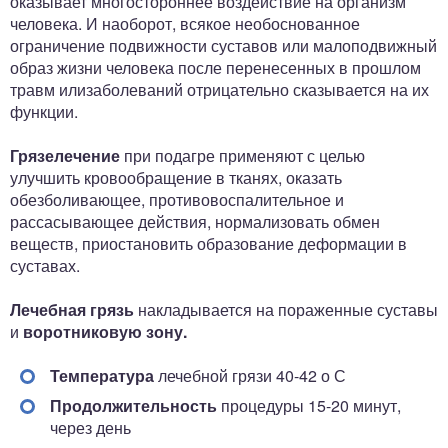
оказывает многостороннее воз­действие на организм
человека. И наоборот, всякое не­обоснованное
ограничение подвижности суставов или малоподвижный
образ жизни человека после перенесен­ных в прошлом
травм илизаболеваний отрицательно сказывается на их
функции.
Грязелечение
при подагре применяют с целью
улучшить кровообращение в тканях, оказать
обезболивающее, противовоспалительное и
рассасывающее действия, нормализовать обмен
веществ, приостановить образование деформации в
суставах.
Лечебная грязь
накладывается на пораженные суставы
и
воротниковую зону.
Температура
лечебной грязи 40-42 о С
Продолжительность
процедуры 15-20 минут,
через день