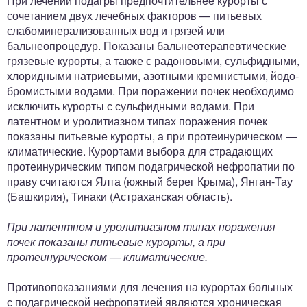
При лечении подагры предпочтительнее курорты с
сочетанием двух лечебных факторов — питьевых
слабоминерализованных вод и грязей или
бальнеопроцедур. Показаны бальнеотерапевтические
грязевые курорты, а также с радоновыми, сульфидными,
хлоридными натриевыми, азотными кремнистыми, йодо-
бромистыми водами. При поражении почек необходимо
исключить курорты с сульфидными водами. При
латентном и уролитиазном типах поражения почек
показаны питьевые курорты, а при протеинурическом —
климатические. Курортами выбора для страдающих
протеинурическим типом подагрической нефропатии по
праву считаются Ялта (южный берег Крыма), Янган-Тау
(Башкирия), Тинаки (Астраханская область).
При латентном и уролитиазном типах поражения
почек показаны питьевые курорты, а при
протеинурическом — климатические.
Противопоказаниями для лечения на курортах больных
с подагрической нефропатией являются хроническая