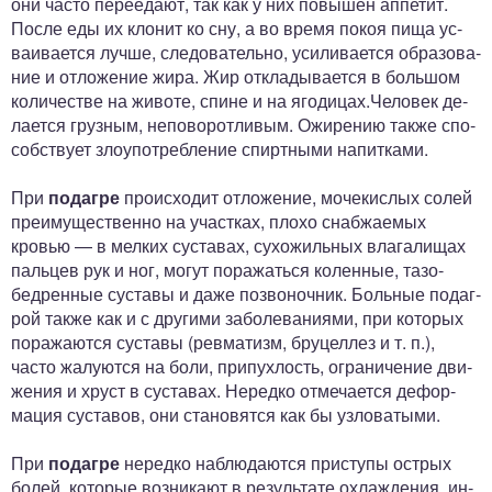
они часто переедают, так как у них повышен аппетит.
После еды их клонит ко сну, а во время покоя пища ус­
ваивается лучше, следовательно, усиливается образова­
ние и отложение жира. Жир откладывается в большом
количестве на животе, спине и на ягодицах.Человек де­
лается грузным, неповоротливым. Ожирению также спо­
собствует злоупотребление спиртными напитками.
При
подагре
происходит отложение, мочекислых со­лей
преимущественно на участках, плохо снабжаемых
кровью — в мелких суставах, сухожильных влагалищах
пальцев рук и ног, могут поражаться коленные, тазо­
бедренные суставы и даже позвоночник. Больные подаг­
рой также как и с другими заболеваниями, при кото­рых
поражаются суставы (ревматизм, бруцеллез и т. п.),
часто жалуются на боли, припухлость, ограничение дви­
жения и хруст в суставах. Нередко отмечается дефор­
мация суставов, они становятся как бы узловатыми.
При
подагре
нередко наблюдаются приступы острых
болей, которые возникают в результате охлаждения, ин­