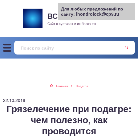
Для любых предложений по
ВСЕ О СУСТАВАХ
сайту: ihondrolock@cp9.ru
.РУ
рит
Сайт о суставах и их болезнях
жа
енный сустав
еохондроз
елом
Главная
Подагра
скостопие
22.10.2018
Грязелечение при подагре:
воночник
чем полезно, как
проводится
агра