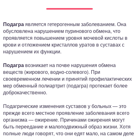
ный отдел
Подагра
является гетерогенным заболеванием. Она
обусловлена нарушением пуринового обмена, что
проявляется повышением уровня мочевой кислоты в
крови и отложением кристаллов уратов в суставах с
нарушением их функции.
Подагра
возникает на почве нарушения обмена
веществ (жи­рового, водно-солевого). При
своевременном лечении и принятий профилактических
мер обменный полиартрит (подагра) про­текает более
доброкачественно.
Подагрические изменения суставов у больных — это
прежде всего местное проявление заболевания всего
ор­ганизма — ожирение. Причинами ожирения могут
быть переедание и малоподвижный образ жизни. Хотя
пол­ные люди говорят, что они едят мало, на самом деле