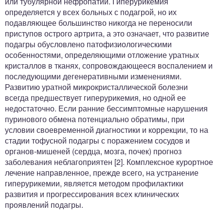
или тубулярной нефропатии. Гиперурикемия
определяется у всех больных с подагрой, но их
подавляющее большинство никогда не переносили
приступов острого артрита, а это означает, что развитие
подагры обусловлено патофизиологическими
особенностями, определяющими отложение уратных
кристаллов в тканях, сопровождающееся воспалением и
последующими дегенеративными изменениями.
Развитию уратной микрокристаллической болезни
всегда предшествует гиперурикемия, но одной ее
недостаточно. Если ранние бессимптомные нарушения
пуринового обмена потенциально обратимы, при
условии своевременной диагностики и коррекции, то на
стадии тофусной подагры с поражением сосудов и
органов-мишеней (сердца, мозга, почек) прогноз
заболевания неблагоприятен [2]. Комплексное курортное
лечение направленное, прежде всего, на устранение
гиперурикемии, является методом профилактики
развития и прогрессирования всех клинических
проявлений подагры.