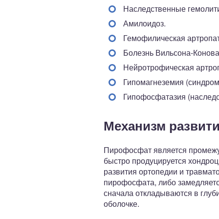
Наследственные гемолити
Амилоидоз.
Гемофилическая артропат
Болезнь Вильсона-Конова
Нейротрофическая артро
Гипомагнеземия (синдром
Гипофосфатазия (наследс
Механизм развит
Пирофосфат является промежут
быстро продуцируется хондроц
развития ортопедии и травмато
пирофосфата, либо замедляетс
сначала откладываются в глуби
оболочке.