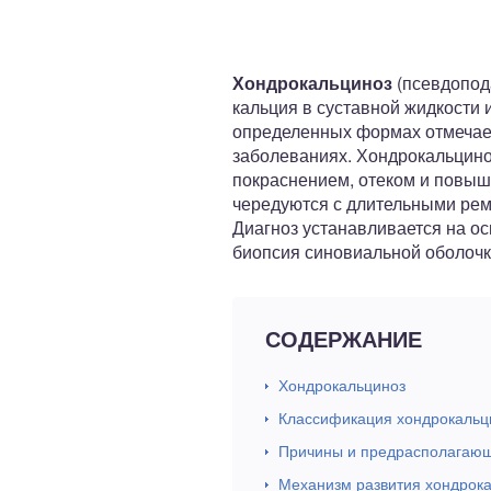
ный отдел
Хондрокальциноз
(псевдопод
кальция в суставной жидкости 
определенных формах отмечает
заболеваниях. Хондрокальцино
покраснением, отеком и повыше
чередуются с длительными рем
Диагноз устанавливается на о
биопсия синовиальной оболочк
СОДЕРЖАНИЕ
Хондрокальциноз
Классификация хондрокальц
Причины и предрасполагающ
Механизм развития хондрок