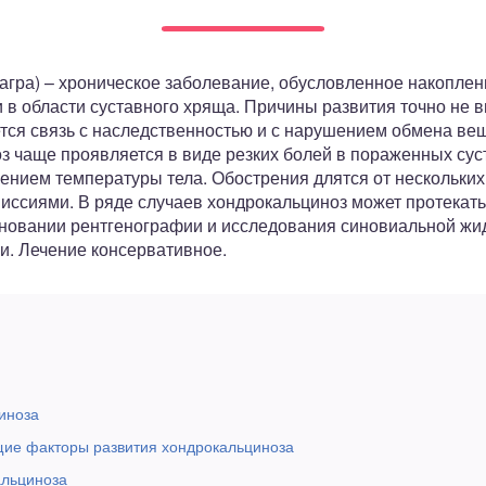
агра) – хроническое заболевание, обусловленное накопле
и в области суставного хряща. Причины развития точно не 
ся связь с наследственностью и с нарушением обмена вещ
з чаще проявляется в виде резких болей в пораженных сус
нием температуры тела. Обострения длятся от нескольких 
иссиями. В ряде случаев хондрокальциноз может протекать
сновании рентгенографии и исследования синовиальной жи
и. Лечение консервативное.
иноза
ие факторы развития хондрокальциноза
альциноза