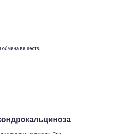
м обмена веществ.
хондрокальциноза
нее здоровых суставов. При