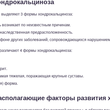
ондрокальциноза
я выделяют 3 формы хондрокальциноза:
ь возникает по неизвестным причинам.
наследственная предрасположенность.
а фоне других заболеваний, сопровождающихся нарушение
 различают 4 формы хондрокальциноза:
рит.
амая тяжелая, поражающая крупные суставы.
я) форма.
асполагающие факторы развития 
кальциноз развивается без видимой причины, в области ра