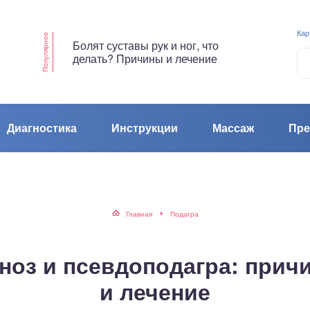
Кар
Популярное
Болят суставы рук и ног, что
делать? Причины и лечение
Диагностика
Инструкции
Массаж
Пре
Главная
Подагра
ноз и псевдоподагра: прич
и лечение