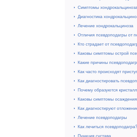
Симптомы хондрокальциноз
Диагностика хондрокальцино
Лечение хондрокальциноза
Отличия псевдоподагры от п
Кто страдает от псевдопода
Каковы симптомы острой пс
Какие причины псевдоподаг
Как часто происходят прист
Как диагностировать псевдо
Почему образуются кристал
Каковы симптомы осаждения
Как диагностируют отложен
Лечение псевдоподагры
Как лечиться псевдоподагра
Пункция сустава