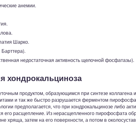
ческие анемии.
ия.
лова.
патия Шарко.
 Барттера).
твенная недостаточная активность щелочной фосфатазы).
ия хондрокальциноза
очным продуктом, образующимся при синтезе коллагена и 
итами и так же быстро разрушается ферментом пирофосфа
логии предполагается, что при хондрокальцинозе либо акт
я его расщепление. Из нерасщепленного пирофосфата обр
не хряща, затем на его поверхности, а потом в околосуста