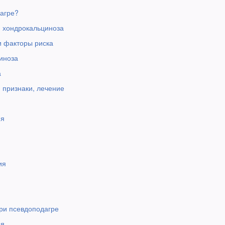
дагре?
 хондрокальциноза
и факторы риска
иноза
а
 признаки, лечение
ия
ия
ри псевдоподагре
ия