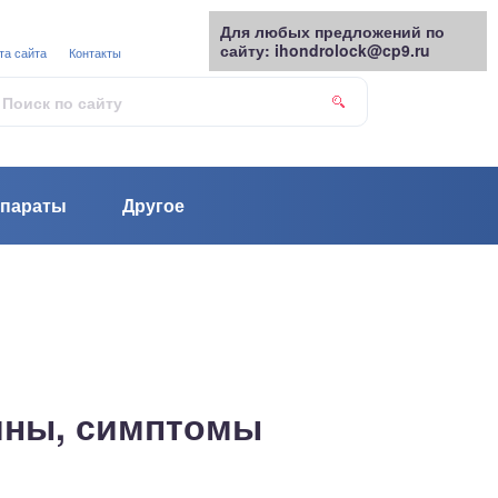
Для любых предложений по
сайту: ihondrolock@cp9.ru
та сайта
Контакты
параты
Другое
ины, симптомы