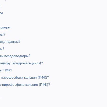
а
за
одагры
гры?
евдоподагры?
ры?
упы псевдоподагры?
подагру (хондрокальциноз)?
лы ПФК?
 пирофосфата кальция (ПФК)?
ие пирофосфата кальция (ПФК)?
?