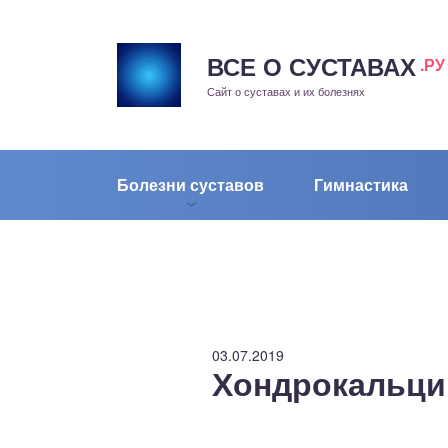
ВСЕ О СУСТАВАХ
.РУ
рит
Сайт о суставах и их болезнях
жа
енный сустав
Болезни суставов
Гимнастика
еохондроз
елом
скостопие
03.07.2019
Хондрокальци
воночник
агра