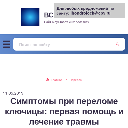
Для любых предложений по
ВСЕ О СУСТАВАХ
сайту: ihondrolock@cp9.ru
.РУ
рит
Сайт о суставах и их болезнях
жа
енный сустав
еохондроз
елом
Главная
Перелом
скостопие
11.05.2019
Симптомы при переломе
воночник
ключицы: первая помощь и
лечение травмы
агра