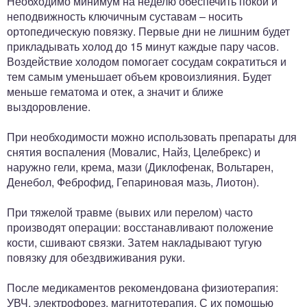
Необходимо минимум на неделю обеспечить покой и
неподвижность ключичным суставам – носить
ортопедическую повязку. Первые дни не лишним будет
прикладывать холод до 15 минут каждые пару часов.
Воздействие холодом помогает сосудам сократиться и
тем самым уменьшает объем кровоизлияния. Будет
меньше гематома и отек, а значит и ближе
выздоровление.
При необходимости можно использовать препараты для
снятия воспаления (Мовалис, Найз, Целебрекс) и
наружно гели, крема, мази (Диклофенак, Вольтарен,
Денебол, Феброфид, Гепариновая мазь, Лиотон).
При тяжелой травме (вывих или перелом) часто
производят операции: восстанавливают положение
кости, сшивают связки. Затем накладывают тугую
повязку для обездвиживания руки.
После медикаментов рекомендована физиотерапия:
УВЧ, электрофорез, магнитотерапия. С их помощью