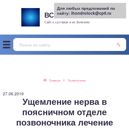
Для любых предложений по
ВСЕ О СУСТАВАХ
сайту: ihondrolock@cp9.ru
.РУ
рит
Сайт о суставах и их болезнях
жа
енный сустав
еохондроз
елом
Главная
Позвоночник
скостопие
27.06.2019
Ущемление нерва в
воночник
поясничном отделе
позвоночника лечение
агра