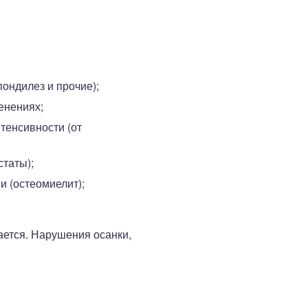
ондилез и прочие);
енениях;
тенсивности (от
статы);
 (остеомиелит);
гается. Нарушения осанки,