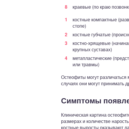
краевые (по краю позвонк
костные компактные (разв
стопе)
костные губчатые (происх
костно-хрящевые (начина
крупных суставах)
метапластические (предст
или травмы)
Остеофиты могут различаться 
случаях они могут принимать д
Симптомы появле
Клиническая картина остеофит
размерах и количестве нарост
костные выросты оказывают д