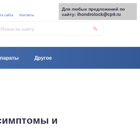
Для любых предложений по
сайту: ihondrolock@cp9.ru
та сайта
Контакты
параты
Другое
симптомы и