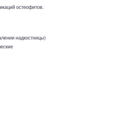
икаций остеофитов.
алении надкостницы)
ческие