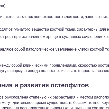
ов)
иваются из клеток поверхностного слоя кости, чаще возник
одят от губчатого вещества костной ткани, характерны для 
ют рост при истонченном хряще в суставных сочленениях,
авляют собой патологическое увеличение клеток костной т
между собой клиническими проявлениями, скоростью росто
ругую форму, а иногда полностью исчезать (наросты, возни
ния и развития остеофитов
ов обусловлена степенью их разрастания и местом распол
ы могут длительное время существовать бессимптомно. Кр
авление на расположенные рядом ткани, вызывая соответ