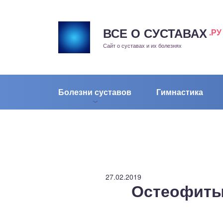
ВСЕ О СУСТАВАХ
.РУ
рит
Сайт о суставах и их болезнях
жа
енный сустав
Болезни суставов
Гимнастика
еохондроз
елом
скостопие
27.02.2019
Остеофиты
воночник
агра