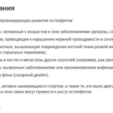
ания
 провоцирующих развитие остеофитов:
 связанные с возрастом и /или заболеваниями (артрозы, сп
ии, приводящие к нарушению нервной проводимости в сочл
ратные, вызывающие повреждения костной ткани разной ин
о серьезных переломов);
 в костях и метастазы других опухолей (например, рак про
, вызванные заболеваниями или проникновением инфекции
 фона (сахарный диабет).
, активно занимающиеся спортом, а также те, кто мало дви
а тела также могут привести к росту остеофитов.
в