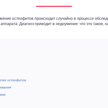
жение остеофитов происходит случайно в процессе обсле
аппарата. Диагноз приводит в недоумение: что это такое, н
ития остеофитов
левания
ами