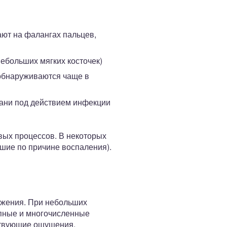
ают на фалангах пальцев,
небольших мягких косточек)
 обнаруживаются чаще в
кани под действием инфекции
вых процессов. В некоторых
кшие по причине воспаления).
ожения. При небольших
упные и многочисленные
ствующие ощущения.