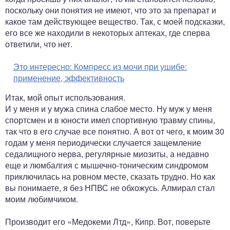
поскольку они понятия не имеют, что это за препарат и
какое там действующее вещество. Так, с моей подсказки,
его все же находили в некоторых аптеках, где сперва
ответили, что нет.
Это интересно:
Компресс из мочи при ушибе:
применение, эффективность
Итак, мой опыт использования.
И у меня и у мужа спина слабое место. Ну муж у меня
спортсмен и в юности имел спортивную травму спины,
так что в его случае все понятно. А вот от чего, к моим 30
годам у меня периодически случается защемление
седалищного нерва, регулярные миозиты, а недавно
еще и люмбалгия с мышечно-тоническим синдромом
приключилась на ровном месте, сказать трудно. Но как
вы понимаете, я без НПВС не обхожусь. Алмирал стал
моим любимчиком.
Производит его «Медокеми Лтд», Кипр. Вот, поверьте