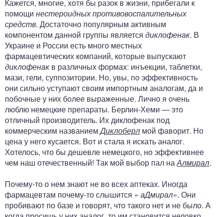
Кажется, многие, хотя бы разок в жизни, прибегали к
помощи
нестероидных противовоспалительных
средств
. Достаточно популярным активным
компонентом данной группы является
диклофенак
. В
Украине и России есть много местных
фармацевтических компаний, которые выпускают
диклофенак
в различных формах: инъекции, таблетки,
мази, гели, суппозитории. Но, увы, по эффективность
они сильно уступают своим импортным аналогам, да и
побочные у них более выраженные. Лично я очень
люблю немецкие препараты. Берлин-Хеми — это
отличный производитель. Их диклофенак под
коммерческим названием
Диклоберл
мой фаворит. Но
цена у него кусается. Вот и стала я искать аналог.
Хотелось, что бы дешевле немецкого, но эффективнее
чем наш отечественный! Так мой выбор пал на
Алмирал
.
Почему-то о нем знают не во всех аптеках. Иногда
фармацевтам почему-то слышится
» аДмирал»
. Они
пробивают по базе и говорят, что такого нет и не было. А
когда просишь у них аналог, то им становится неловко,