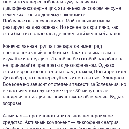
мне, я то уж перепробовала кучу различных
диклофенаксодержащих, эти инъекции совсем не хуже
немецких. Только денежку сэкономите!
Побочные он конечно имеет. Мой кишечник мигом
реагирует на диклофенак. Но все не так критично, как
если бы я использовала дешевенький местный аналог.
Конечно данная группа препаратов имеет ряд
противопоказаний и побочных. Так что внимательно
изучайте инструкцию. И вообще без особой надобности
не принимайте препараты с диклофенаком. Однако,
если невропатолог назначит вам, скажем, Вольтарен или
Диклоберл, то поинтересуйтесь у него на счет Алмирала.
Все конечно зависит от степени тяжести заболевания, но
в классическом случае уже через 30 минут после
введения инъекции вы почувствуете облегчение. Будьте
здоровы!
Алмирал — противовоспалительное нестероидное
средство. Активный компонент — диклофенак натрия,
обезболит, снизит жар. Показания: болевой синдром и