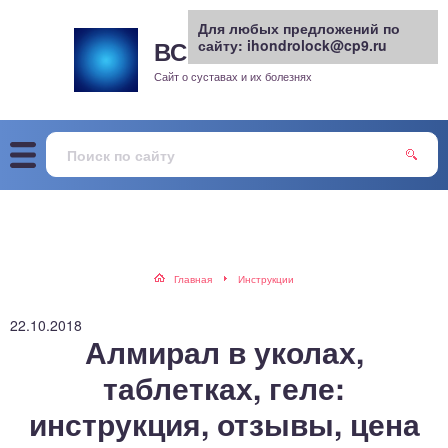
Для любых предложений по
ВСЕ О СУСТАВАХ
сайту: ihondrolock@cp9.ru
.РУ
рит
Сайт о суставах и их болезнях
жа
енный сустав
еохондроз
елом
Главная
Инструкции
скостопие
22.10.2018
Алмирал в уколах,
воночник
таблетках, геле:
инструкция, отзывы, цена
агра