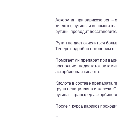
ный отдел
Аскорутин при варикозе вен – 
кислоты, рутины и вспомогател
рутины проводит восстановите
Рутин не дает окислиться бол
Теперь подробно поговорим о 
Помогает ли препарат при вар
восполняет недостаток витамин
аскорбиновая кислота.
Кислота в составе препарата 
групп пенициллина и железа. С
рутина – трансфер аскорбиново
После 1 курса варикоз проходи