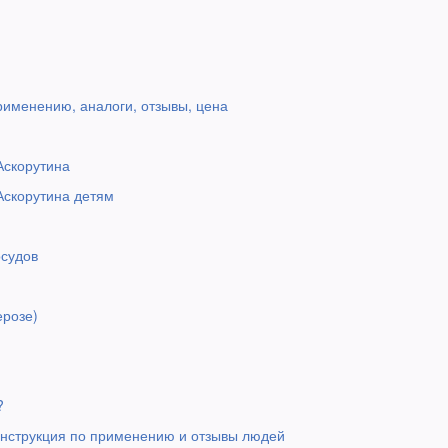
рименению, аналоги, отзывы, цена
Аскорутина
Аскорутина детям
осудов
ерозе)
?
Инструкция по применению и отзывы людей