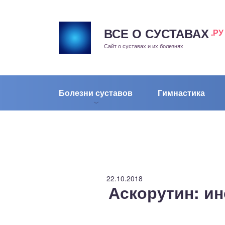
ВСЕ О СУСТАВАХ
.РУ
рит
Сайт о суставах и их болезнях
жа
енный сустав
Болезни суставов
Гимнастика
еохондроз
елом
скостопие
22.10.2018
Аскорутин: и
воночник
агра