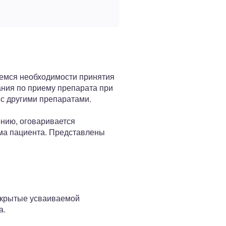
немся необходимости принятия
ания по приему препарата при
 с другими препаратами.
ению, оговаривается
ма пациента. Представлены
покрытые усваиваемой
а.