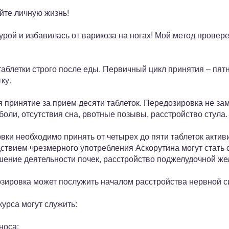
ойте личную жизнь!
урой и избавилась от варикоза на ногах! Мой метод провер
аблетки строго после еды. Первичный цикл принятия – пятн
ку.
 принятие за прием десяти таблеток. Передозировка не за
оли, отсутствия сна, рвотные позывы, расстройство стула.
ки необходимо принять от четырех до пяти таблеток активи
ствием чрезмерного употребления Аскорутина могут стать
шение деятельности почек, расстройство поджелудочной же
дозировка может послужить началом расстройства нервной с
курса могут служить:
носа;