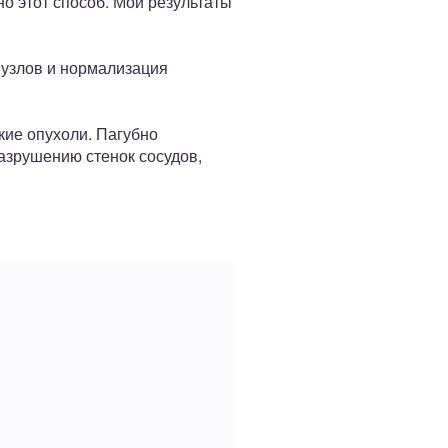
о этот способ. Мои результаты
 узлов и нормализация
кие опухоли. Пагубно
разрушению стенок сосудов,