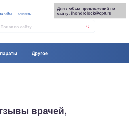
Для любых предложений по
сайту: ihondrolock@cp9.ru
та сайта
Контакты
параты
Другое
тзывы врачей,