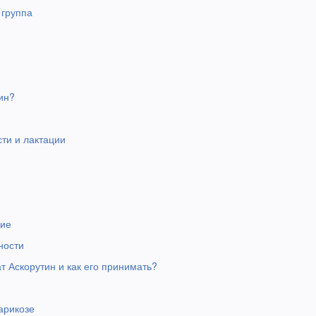
 группа
ин?
ти и лактации
вие
ности
т Аскорутин и как его принимать?
арикозе