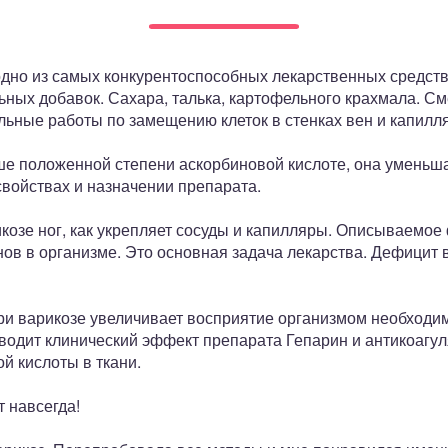
одно из самых конкурентоспособных лекарственных средств
ьных добавок. Сахара, талька, картофельного крахмала. С
льные работы по замещению клеток в стенках вен и капилл
ьше положенной степени аскорбиновой кислоте, она уменьша
свойствах и назначении препарата.
икозе ног, как укрепляет сосуды и капилляры. Описываемо
ов в организме. Это основная задача лекарства. Дефицит 
при варикозе увеличивает восприятие организмом необходи
водит клинический эффект препарата Гепарин и антикоагул
й кислоты в ткани.
т навсегда!