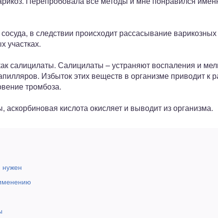
варикоз. Перепробовала все методы и мне понравился именн
 сосуда, в следствии происходит рассасывание варикозных
 участках.
ак салицилаты. Салицилаты – устраняют воспаления и мел
капилляров. Избыток этих веществ в организме приводит к 
овение тромбоза.
, аскорбиновая кислота окисляет и выводит из организма.
н нужен
рименению
ы