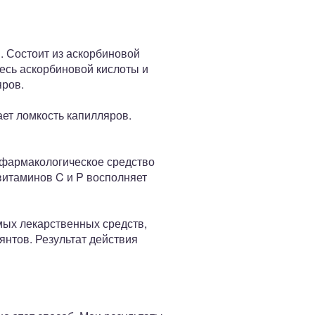
. Состоит из аскорбиновой
месь аскорбиновой кислоты и
яров.
ет ломкость капилляров.
е фармакологическое средство
витаминов C и P восполняет
мых лекарственных средств,
янтов. Результат действия