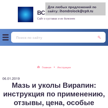
Для любых предложений по
ВСЕ О СУСТАВАХ
сайту: ihondrolock@cp9.ru
.РУ
рит
Сайт о суставах и их болезнях
жа
енный сустав
еохондроз
елом
Главная
Инструкции
скостопие
06.01.2019
Мазь и уколы Вирапин:
воночник
инструкция по применению,
отзывы, цена, особые
агра