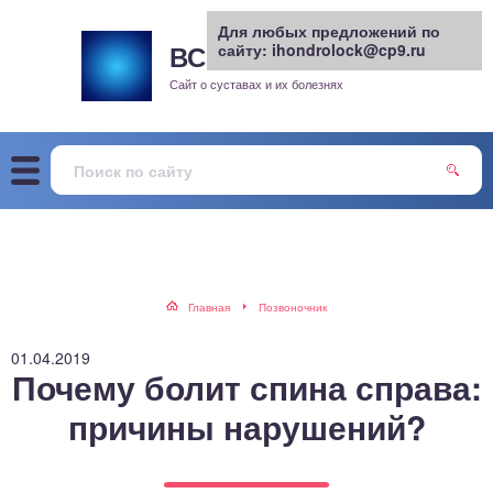
Для любых предложений по
ВСЕ О СУСТАВАХ
сайту: ihondrolock@cp9.ru
.РУ
рит
Сайт о суставах и их болезнях
жа
енный сустав
еохондроз
елом
Главная
Позвоночник
скостопие
01.04.2019
Почему болит спина справа:
воночник
причины нарушений?
агра