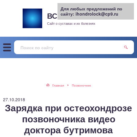
Для любых предложений по
ВСЕ О СУСТАВАХ
сайту: ihondrolock@cp9.ru
.РУ
рит
Сайт о суставах и их болезнях
жа
енный сустав
еохондроз
елом
Главная
Позвоночник
скостопие
27.10.2018
Зарядка при остеохондрозе
воночник
позвоночника видео
доктора бутримова
агра