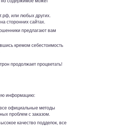
, но содержимое может
т.рф, или любых других.
на сторонних сайтах.
 мошенники предлагают вам
вавшись кремом себестоимость
.
отрон продолжает процветать!
ную информацию:
е все официальные методы
ных проблем с заказом.
высокое качество подделок, все