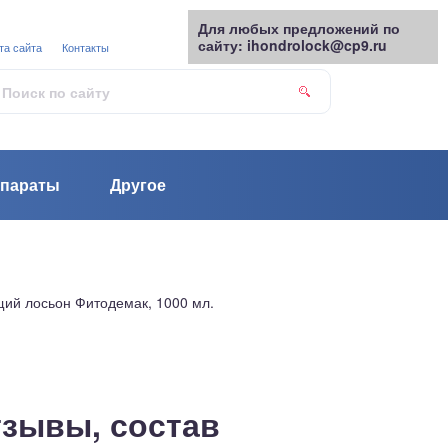
Для любых предложений по
сайту: ihondrolock@cp9.ru
та сайта
Контакты
параты
Другое
щий лосьон Фитодемак, 1000 мл.
тзывы, состав