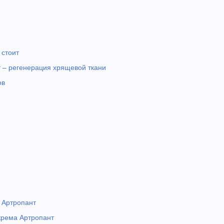
 стоит
т – регенерация хрящевой ткани
ов
е
 Артропант
крема Артропант