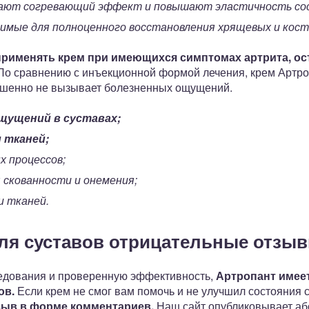
вают согревающий эффект и повышают эластичность со
димые для полноценного восстановления хрящевых и кос
рименять крем при имеющихся симптомах артрита, ост
о сравнению с инъекционной формой лечения, крем Артро
ршенно не вызывает болезненных ощущений.
щущений в суставах;
 тканей;
х процессов;
 скованности и онемения;
и тканей.
ля суставов отрицательные отзы
ледования и проверенную эффективность,
Артропант имее
ов.
Если крем не смог вам помочь и не улучшил состояния 
зыв в форме комментариев.
Наш сайт опубликовывает а