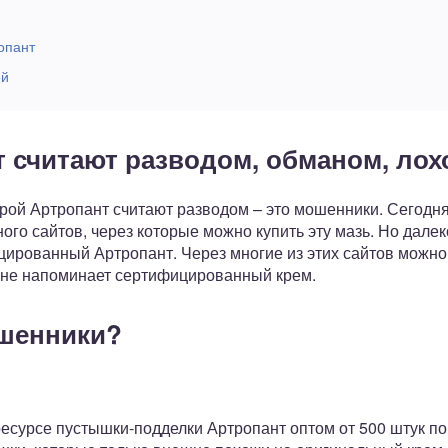
опант
ей
 считают разводом, обманом, ло
орой Артропант считают разводом – это мошенники. Сегодн
го сайтов, через которые можно купить эту мазь. Но далек
рованный Артропант. Через многие из этих сайтов можно 
шне напоминает сертифицированный крем.
ошенники?
есурсе пустышки-подделки Артропант оптом от 500 штук по 