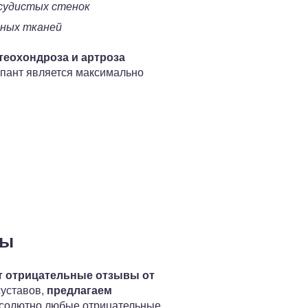
судистых стенок
тных тканей
еохондроза и артроза
пант является максимально
вы
т отрицательные отзывы от
суставов,
предлагаем
бсолютно любые отрицательные