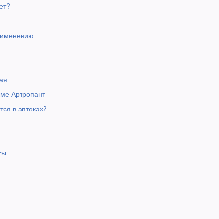
ет?
рименению
ая
еме Артропант
тся в аптеках?
ты