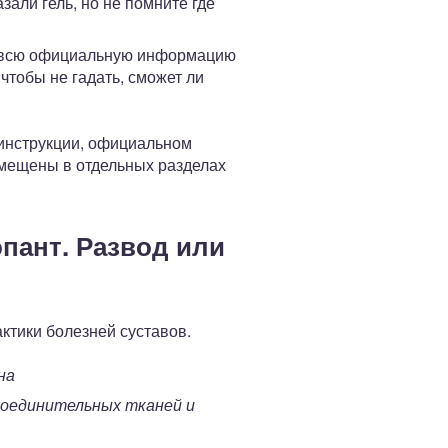
зали гель, но не помните где
те всю официальную информацию
чтобы не гадать, сможет ли
 инструкции, официальном
змещены в отдельных разделах
пант. Развод или
ктики болезней суставов.
на
соединительных тканей и