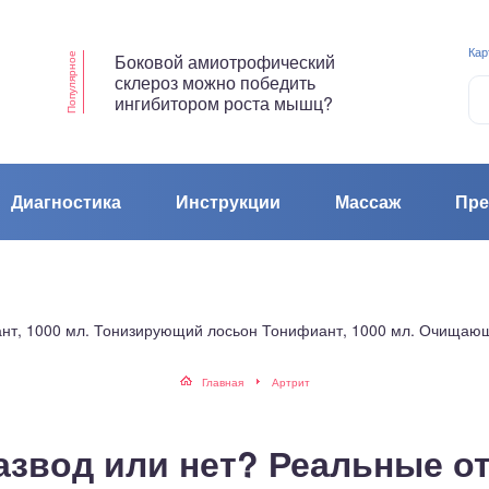
Кар
Боковой амиотрофический
Популярное
склероз можно победить
ингибитором роста мышц?
Диагностика
Инструкции
Массаж
Пре
ант, 1000 мл. Тонизирующий лосьон Тонифиант, 1000 мл. Очищаю
Главная
Артрит
азвод или нет? Реальные о