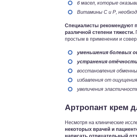
6 масел, которые оказы
Витамины С и Р, необхо
Специалисты рекомендуют п
различной степени тяжести.
П
простым в применении и сове
уменьшения болевых о
устранения отёчности
восстановления обменны
избавления от ощущения
увеличения эластичност
Артропант крем д
Несмотря на клинические исс
некоторых врачей и пациент
написать отрицательный от