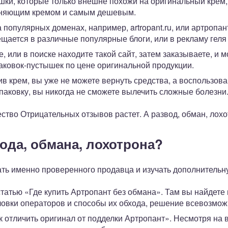
ышки, которые только внешне похожи на оригинальный крем
жняющим кремом и самым дешевым.
 популярных доменах, например, artropant.ru, или артропан
щается в различные популярные блоги, или в рекламу геля 
, или в поиске находите такой сайт, затем заказываете, и
паковок-пустышек по цене оригинальной продукции.
ив крем, вы уже не можете вернуть средства, а воспользо
упаковку, вы никогда не сможете вылечить сложные болезни
ство Отрицательных отзывов растет. А развод, обман, лох
вода, обмана, лохотрона?
ть именно проверенного продавца и изучать дополнитель
статью «Где купить Артропант без обмана». Там вы найдет
ловки операторов и способы их обхода, решение всевозмож
к отличить оригинал от подделки Артропант». Несмотря на 