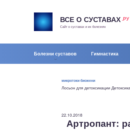
ВСЕ О СУСТАВАХ
.РУ
рит
Сайт о суставах и их болезнях
жа
енный сустав
Болезни суставов
Гимнастика
еохондроз
елом
микротоки биожени
Лосьон для детоксикации Детоксик
скостопие
воночник
22.10.2018
Артропант: р
агра