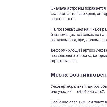
Сначала артрозом поражается 
становится тоньше хрящ, он те
эластичность.
На позвонках шеи начинают ра
близлежащих позвонках по напр
выпячивается, придавливая на
Деформирующий артроз ункове
позвонкового отростка, которы
горизонтально.
Места возникновен
Унковертебральный артроз обы
или участки — с4-с6 или с4-с7.
Особенно опасными считаются 