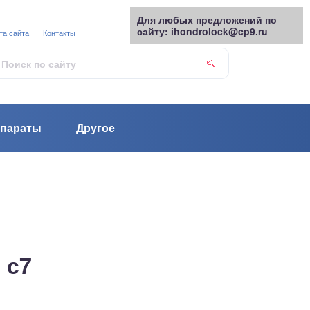
Для любых предложений по
сайту: ihondrolock@cp9.ru
та сайта
Контакты
параты
Другое
 с7