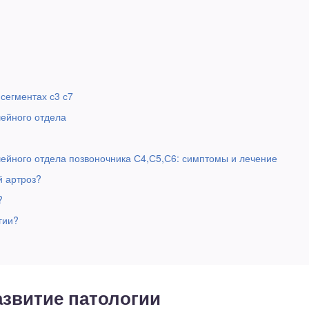
сегментах с3 с7
ейного отдела
ейного отдела позвоночника С4,С5,С6: симптомы и лечение
й артроз?
?
гии?
азвитие патологии