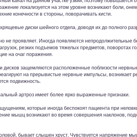
тный канал на данном участке узкий, поэтому повышается 
ражение локализуется на этом уровне возникают боли, оне
рхние конечности в стороны, поворачивать кисти.
хрящевые диски шейного отдела, доводя их до полного ра
но не проявляет. Иногда появляются непродолжительные бо
агрузок, резких подъемов тяжелых предметов, поворотах го
щие на очаг поражения.
ции дисков защемляются расположенные поблизости нервны
еагируют на прерывистые нервные импульсы, возникает ре
ется подвижность.
альный артроз имеет более ярко выраженные признаки.
щущениям, которые иногда беспокоят пациента при неловк
ение мышц возникают во время совершения наклонов, подн
головой, бывает слышен хруст. Чувствуется напряжение мы