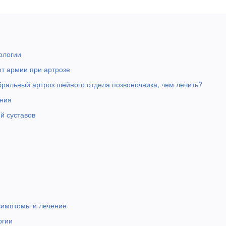
ологии
т армии при артрозе
бральный артроз шейного отдела позвоночника, чем лечить?
ния
й суставов
симптомы и лечение
огии