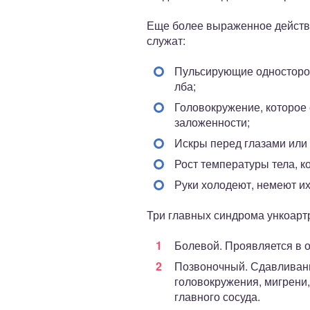
Еще более выраженное действи
служат:
Пульсирующие односторонн
лба;
Головокружение, которое 
заложенности;
Искры перед глазами или 
Рост температуры тела, 
Руки холодеют, немеют и
Три главных синдрома ункоарт
Болевой. Проявляется в 
Позвоночный. Сдавливани
головокружения, мигрени,
главного сосуда.