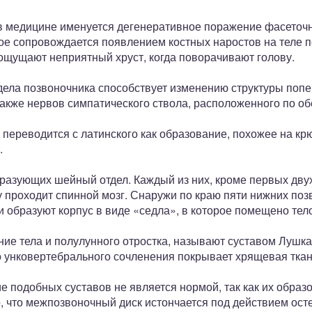
 медицине именуется дегенеративное поражение фасеточн
ое сопровождается появлением костных наростов на теле п
ощущают неприятный хруст, когда поворачивают голову.
дела позвоночника способствует изменению структуры поп
также нервов симпатического ствола, расположенного по о
ереводится с латинского как образование, похожее на крю
.
разующих шейный отдел. Каждый из них, кроме первых двух, 
 проходит спинной мозг. Снаружи по краю пяти нижних позв
образуют корпус в виде «седла», в которое помещено тело
ние тела и полулунного отростка, называют суставом Лушка
 унковертебрального сочленения покрывает хрящевая ткань
е подобных суставов не является нормой, так как их образ
о, что межпозвоночный диск истончается под действием ост