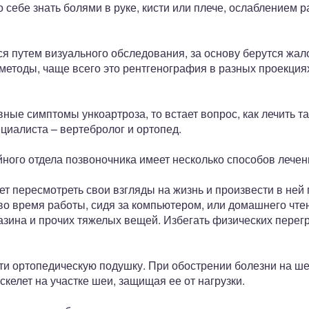
 себе знать болями в руке, кисти или плече, ослаблением 
я путем визуального обследования, за основу берутся жал
етоды, чаще всего это рентгенография в разных проекциях
ные симптомы ункоартроза, то встает вопрос, как лечить т
циалиста – вертебролог и ортопед.
ного отдела позвоночника имеет несколько способов лечен
т пересмотреть свои взгляды на жизнь и произвести в ней
во время работы, сидя за компьютером, или домашнего чте
зина и прочих тяжелых вещей. Избегать физических перегр
ти ортопедическую подушку. При обострении болезни на ш
скелет на участке шеи, защищая ее от нагрузки.