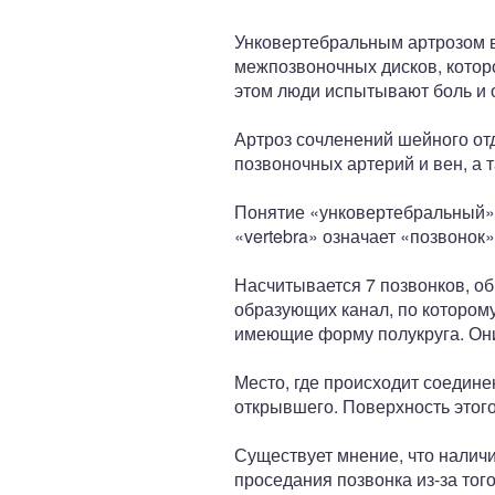
ный отдел
Унковертебральным артрозом в
межпозвоночных дисков, котор
этом люди испытывают боль и 
Артроз сочленений шейного от
позвоночных артерий и вен, а 
Понятие «унковертебральный» п
«vertebra» означает «позвонок»
Насчитывается 7 позвонков, об
образующих канал, по которому
имеющие форму полукруга. Они 
Место, где происходит соедине
открывшего. Поверхность этого
Существует мнение, что наличи
проседания позвонка из-за тог