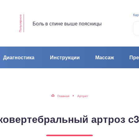
Кар
Популярное
Боль в спине выше поясницы
Диагностика
Инструкции
Массаж
Пре
Главная
Артрит
ковертебральный артроз с3