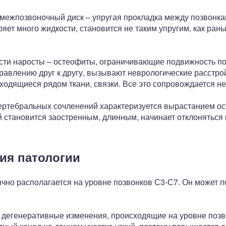
межпозвоночный диск – упругая прокладка между позвонкам
ряет много жидкости, становится не таким упругим, как ран
сти наросты – остеофиты, ограничивающие подвижность по
авлению друг к другу, вызывают неврологические расстройс
ходящиеся рядом ткани, связки. Все это сопровождается 
ртебральных сочленений характеризуется вырастанием ос
й становится заостренным, длинным, начинает отклоняться 
ия патологии
чно располагается на уровне позвонков С3-С7. Он может п
дегенеративные изменения, происходящие на уровне позво