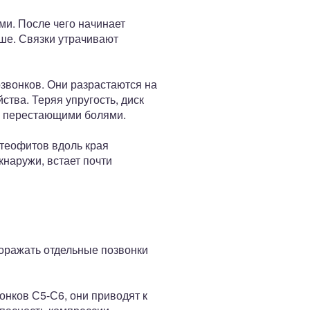
и. После чего начинает
ьше. Связки утрачивают
звонков. Они разрастаются на
тва. Теряя упругость, диск
не перестающими болями.
теофитов вдоль края
кнаружи, встает почти
оражать отдельные позвонки
нков С5-С6, они приводят к