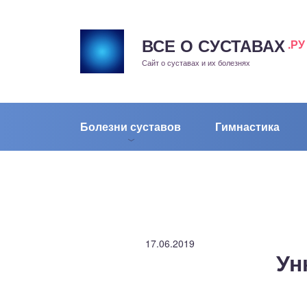
ВСЕ О СУСТАВАХ
.РУ
рит
Сайт о суставах и их болезнях
жа
енный сустав
Болезни суставов
Гимнастика
еохондроз
елом
скостопие
17.06.2019
Ун
воночник
агра