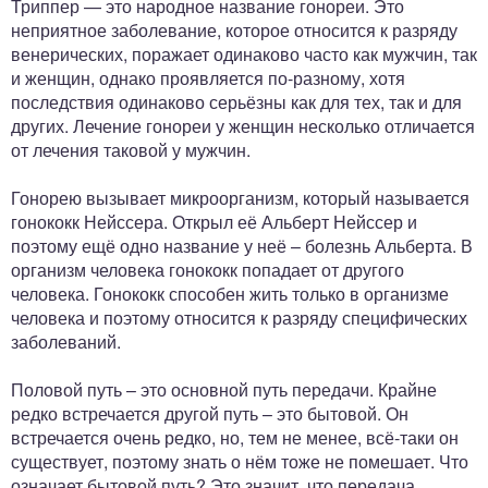
Триппер — это народное название гонореи. Это
ный отдел
неприятное заболевание, которое относится к разряду
венерических, поражает одинаково часто как мужчин, так
и женщин, однако проявляется по-разному, хотя
последствия одинаково серьёзны как для тех, так и для
других. Лечение гонореи у женщин несколько отличается
от лечения таковой у мужчин.
Гонорею вызывает микроорганизм, который называется
гонококк Нейссера. Открыл её Альберт Нейссер и
поэтому ещё одно название у неё – болезнь Альберта. В
организм человека гонококк попадает от другого
человека. Гонококк способен жить только в организме
человека и поэтому относится к разряду специфических
заболеваний.
Половой путь – это основной путь передачи. Крайне
редко встречается другой путь – это бытовой. Он
встречается очень редко, но, тем не менее, всё-таки он
существует, поэтому знать о нём тоже не помешает. Что
означает бытовой путь? Это значит, что передача