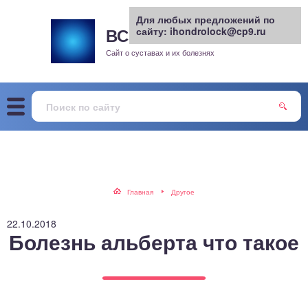
Для любых предложений по
ВСЕ О СУСТАВАХ
сайту: ihondrolock@cp9.ru
.РУ
рит
Сайт о суставах и их болезнях
жа
енный сустав
еохондроз
елом
Главная
Другое
скостопие
22.10.2018
Болезнь альберта что такое
воночник
агра