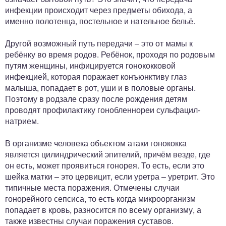
инфекции происходит через предметы обихода, а
именно полотенца, постельное и нательное бельё.
Другой возможный путь передачи – это от мамы к
ребёнку во время родов. Ребёнок, проходя по родовым
путям женщины, инфицируется гонококковой
инфекцией, которая поражает конъюнктиву глаз
малыша, попадает в рот, уши и в половые органы.
Поэтому в родзале сразу после рождения детям
проводят профилактику гонобленнореи сульфацил-
натрием.
В организме человека объектом атаки гонококка
является цилиндрический эпителий, причём везде, где
он есть, может проявиться гонорея. То есть, если это
шейка матки – это цервицит, если уретра – уретрит. Это
типичные места поражения. Отмечены случаи
гонорейного сепсиса, то есть когда микроорганизм
попадает в кровь, разносится по всему организму, а
также известны случаи поражения суставов.