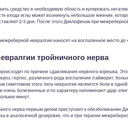
вить средство в необходимую область и купировать негати
те входа иглы может возникнуть небольшое жжение, которо
оставляет 2-3 дня. После этого Диклофенак при межреберн
ежреберной невралгии наносят на воспаленное место до 4-
евралгии тройничного нерва
происходит по причине сдавливания нервного корешка. Эт
роз, герпес, различного рода воспаления (гайморит, больн
м симптомом этого типа невралгии являются боли в одной и
и очень болезненные и по характеру напоминают удар элек
кольких минут.
чного нерва первым делом приступают к обезболиванию Ди
а в аналогичной дозировке, что и при терапии межреберно