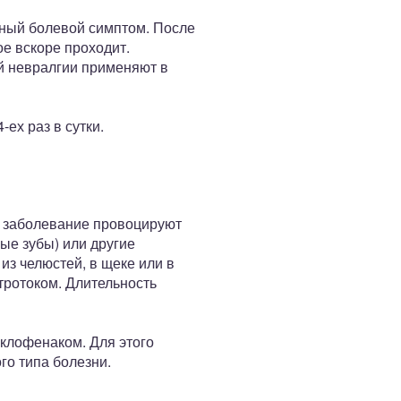
вный болевой симптом. После
е вскоре проходит.
ой невралгии применяют в
ех раз в сутки.
о заболевание провоцируют
ые зубы) или другие
з челюстей, в щеке или в
тротоком. Длительность
клофенаком. Для этого
го типа болезни.