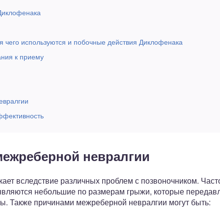
Диклофенака
я чего используются и побочные действия Диклофенака
ания к приему
евралгии
ффективность
межреберной невралгии
ает вследствие различных проблем с позвоночником. Част
оявляются небольшие по размерам грыжи, которые передавл
. Также причинами межреберной невралгии могут быть: