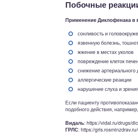
Побочные реакци
Применение Диклофенака в в
сонливость и головокруж
язвенную болезнь, тошнот
жжение в местах уколов
повреждение клеток пече
снижение артериального 
аллергические реакции
нарушение слуха и зрени
Если пациенту противопоказан
подобного действия, например
Видаль
: https://vidal.ru/drugs/
ГРЛС
: https://grls.rosminzdra