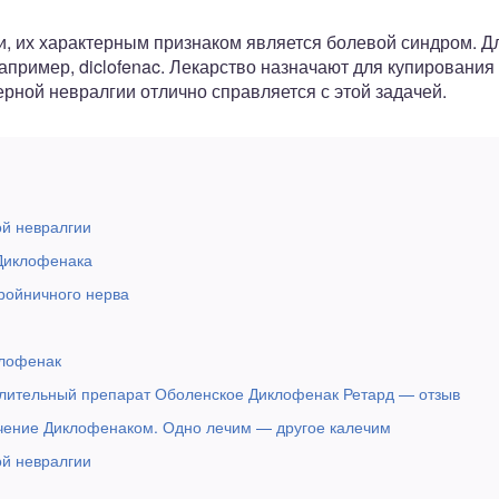
и, их характерным признаком является болевой синдром. Д
пример, diclofenac. Лекарство назначают для купирования
рной невралгии отлично справляется с этой задачей.
й невралгии
Диклофенака
ройничного нерва
клофенак
лительный препарат Оболенское Диклофенак Ретард — отзыв
чение Диклофенаком. Одно лечим — другое калечим
й невралгии