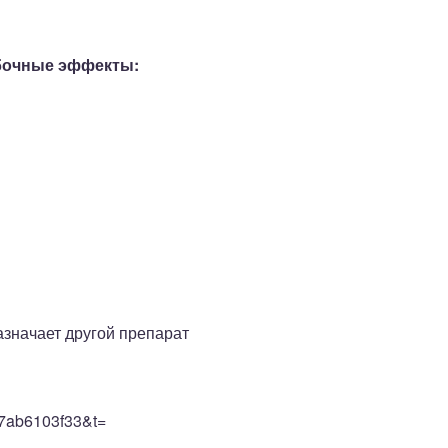
обочные эффекты:
азначает другой препарат
907ab6103f33&t=