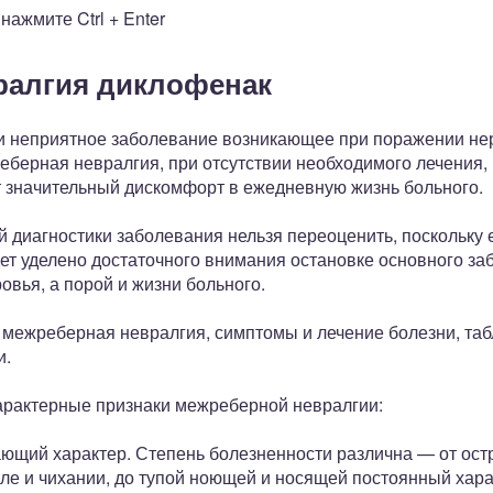
ажмите Ctrl + Enter
ралгия диклофенак
 и неприятное заболевание возникающее при поражении н
берная невралгия, при отсутствии необходимого лечения, 
т значительный дискомфорт в ежедневную жизнь больного.
 диагностики заболевания нельзя переоценить, поскольку 
т уделено достаточного внимания остановке основного заб
овья, а порой и жизни больного.
е межреберная невралгия, симптомы и лечение болезни, таб
и.
арактерные признаки межреберной невралгии:
ющий характер. Степень болезненности различна — от ост
шле и чихании, до тупой ноющей и носящей постоянный хар