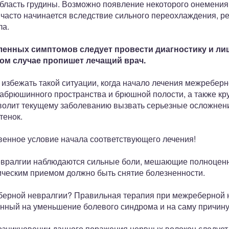
бласть грудины. Возможно появление некоторого онемения
часто начинается вследствие сильного переохлаждения, ре
ла.
енных симптомов следует провести диагностику и лиш
ном случае пропишет лечащий врач.
избежать такой ситуации, когда начало лечения межреберн
забрюшинного пространства и брюшной полости, а также к
зволит текущему заболеванию вызвать серьезные осложнен
тенок.
енное условие начала соответствующего лечения!
евралгии наблюдаются сильные боли, мешающие полноценн
ическим приемом должно быть снятие болезненности.
еберной невралгии? Правильная терапия при межреберной 
нный на уменьшение болевого синдрома и на саму причину
зникновении данного поражения нервных волокон следует 