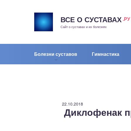
ВСЕ О СУСТАВАХ
.РУ
рит
Сайт о суставах и их болезнях
жа
енный сустав
Болезни суставов
Гимнастика
еохондроз
елом
скостопие
22.10.2018
Диклофенак п
воночник
агра