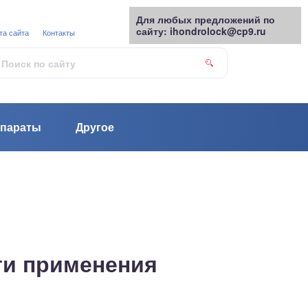
Для любых предложений по
сайту: ihondrolock@cp9.ru
та сайта
Контакты
параты
Другое
ти применения