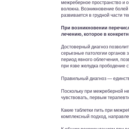
межреберное пространство и о
волокна. Возникновение болей 
развивается в грудной части те
При возникновении перечисл
лечению, которое в конкрет
Достоверный диагноз позволит 
серьезные патологии органов 
период явного облегчения, по
при язве желудка прободение с
Правильный диагноз — единств
Поскольку при межреберной н
чувствовать, первым терапевт
Какие таблетки пить при межр
комплексный подход, направле
К общим рекомендациям при во