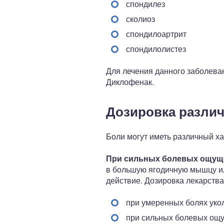
спондилез
сколиоз
спондилоартрит
спондилолистез
Для лечения данного заболева
Диклофенак.
Дозировка разли
Боли могут иметь различный хар
При сильных болевых ощуще
в большую ягодичную мышцу и
действие. Дозировка лекарств
при умеренных болях уко
при сильных болевых ощу