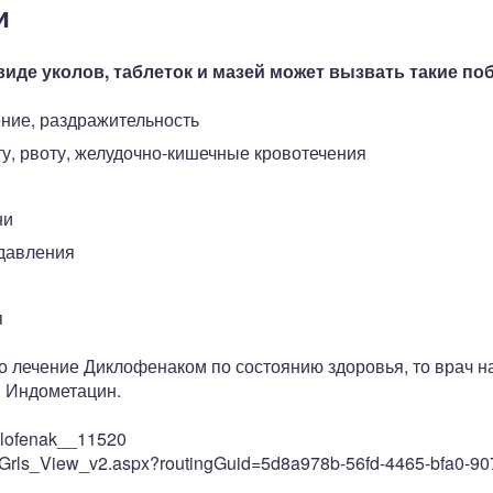
и
иде уколов, таблеток и мазей может вызвать такие п
ение, раздражительность
у, рвоту, желудочно-кишечные кровотечения
ни
давления
я
о лечение Диклофенаком по состоянию здоровья, то врач н
, Индометацин.
diclofenak__11520
v.ru/Grls_View_v2.aspx?routingGuid=5d8a978b-56fd-4465-bfa0-