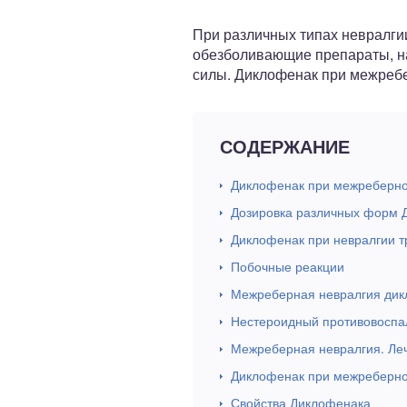
ный отдел
При различных типах невралги
обезболивающие препараты, на
силы. Диклофенак при межребе
СОДЕРЖАНИЕ
Диклофенак при межреберно
Дозировка различных форм 
Диклофенак при невралгии т
Побочные реакции
Межреберная невралгия ди
Нестероидный противовоспа
Межреберная невралгия. Ле
Диклофенак при межреберно
Свойства Диклофенака