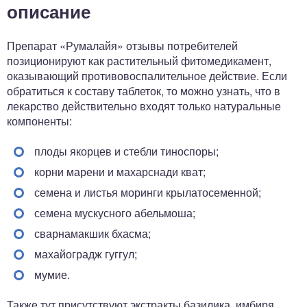
описание
Препарат «Румалайя» отзывы потребителей
позиционируют как растительный фитомедикамент,
оказывающий противовоспалительное действие. Если
обратиться к составу таблеток, то можно узнать, что в
лекарство действительно входят только натуральные
компоненты:
плоды якорцев и стебли тиноспоры;
корни марени и махарснади кват;
семена и листья моринги крылатосеменной;
семена мускусного абельмоша;
сварнамакшик бхасма;
махайоградж гуггул;
мумие.
Также тут присутствуют экстракты базилика, имбиря,