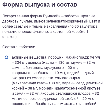
Форма выпуска и состав
Лекарственная форма Румалайи – таблетки: круглые,
двояковыпуклые, имеют зеленовато-коричневый цвет и
более светлые и темные вкрапления (по 60 таблеток в
полиэтиленовом флаконе, в картонной коробке 1
флакон).
Состав 1 таблетки:
активные вещества: порошки (махайоградж гуггул
– 324 мг, шанкха бхасма – 130 мг, мумие – 32 мг,
семян абельмоша мускусного – 20 мг,
сварнамакшик бхасма – 10 мг), жидкий водный
экстракт из смеси растительного сырья
(махараснади кват – 130 мг, марены сердцелистной
корней – 38 мг, моринги крылатосеменной листьев
и семян – 32 мг, якорцев стелющихся плодов – 32
мг, тиноспоры сердцелистной стеблей – 20 мг),
прошедшие обработку паром экстракты стеблей