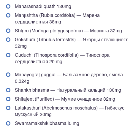
Maharasnadi quath 130mg
Manjishtha (Rubia cordifolia) — Марена
сердцелистная 38mg
Shigru (Moringa pterygosperma) — Моринга 32mg
Gokshura (Tribulus terrestris) — Якорцы стелющиеся
32mg
Guduchi (Tinospora cordifolia) — Тиноспора
сердцелистная 20 mg
Mahayograj guggul — Бальзамное дерево, смола
0.324g
Shankh bhasma — Натуральный кальций 130mg
Shilajeet (Purified) — Мумие очищенное 32mg
Latakasthuri (Abelmoschus moschatus) — Гибискус
мускусный 20mg
Swamamakshik bhasma l0 mg