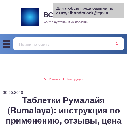
Для любых предложений по
ВСЕ О СУСТАВАХ
сайту: ihondrolock@cp9.ru
.РУ
рит
Сайт о суставах и их болезнях
жа
енный сустав
еохондроз
елом
Главная
Инструкции
скостопие
30.05.2019
Таблетки Румалайя
воночник
(Rumalaya): инструкция по
применению, отзывы, цена
агра