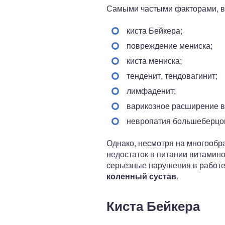
Самыми частыми факторами, в
киста Бейкера;
повреждение мениска;
киста мениска;
тенденит, тендовагинит;
лимфаденит;
варикозное расширение в
невропатия большеберцов
Однако, несмотря на многообр
недостаток в питании витамин
серьезные нарушения в работ
коленный сустав
.
Киста Бейкера