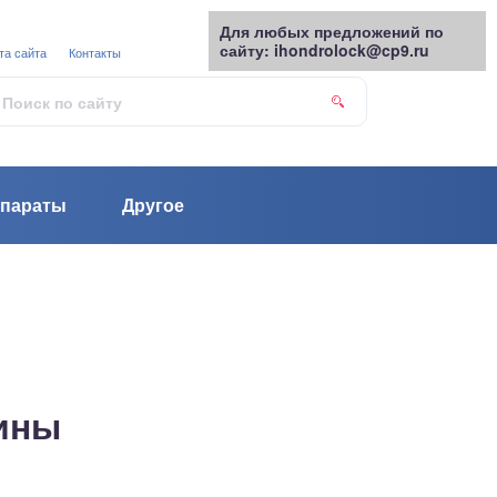
Для любых предложений по
сайту: ihondrolock@cp9.ru
та сайта
Контакты
параты
Другое
чины