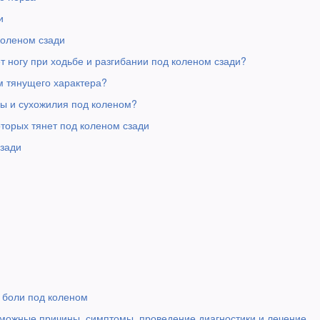
и
коленом сзади
ет ногу при ходьбе и разгибании под коленом сзади?
м тянущего характера?
цы и сухожилия под коленом?
оторых тянет под коленом сзади
сзади
 боли под коленом
озможные причины, симптомы, проведение диагностики и лечение