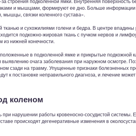
-за строения подколенной ямки. Внутренняя поверхность б
язками и мышцами, формируют ее дно. Больше информации 
и, мышцы, связки коленного сустава».
й тканью и сухожилиями голени и бедра. В центре впадины
аходится подкожно-жировая ткань с пучком нервов и лим
м из нижней конечности.
положенные в подколенной ямке и прикрытые подкожной кл
 выявлению очага заболевания при наружном осмотре. По
еном сзади на травму. Упущенные признаки болезненных п
ут к постановке неправильного диагноза, и лечение может
од коленом
 при нарушении работы кровеносно-сосудистой системы. Ес
уставе происходят дегенеративные изменения в околосуста