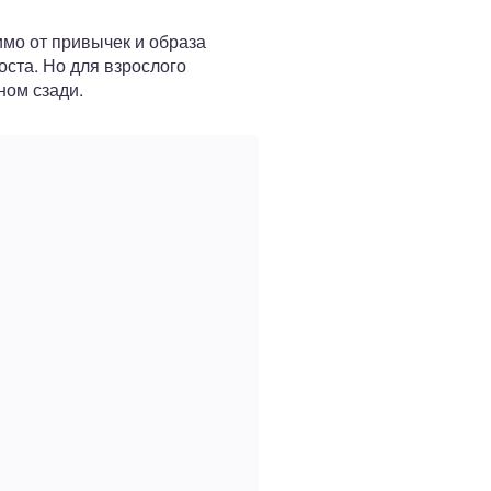
имо от привычек и образа
оста. Но для взрослого
ном сзади.