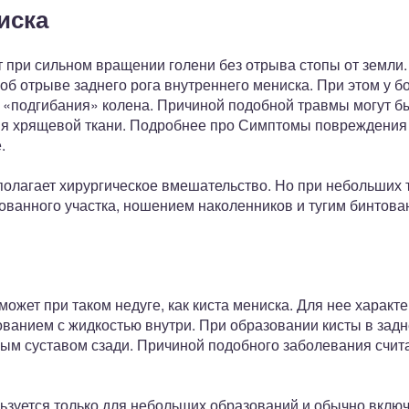
иска
т при сильном вращении голени без отрыва стопы от земли
об отрыве заднего рога внутреннего мениска. При этом у б
 «подгибания» колена. Причиной подобной травмы могут бы
ния хрящевой ткани. Подробнее про Симптомы повреждения
.
полагает хирургическое вмешательство. Но при небольших
ованного участка, ношением наколенников и тугим бинтова
может при таком недуге, как киста мениска. Для нее характ
анием с жидкостью внутри. При образовании кисты в задн
ым суставом сзади. Причиной подобного заболевания счит
ьзуется только для небольших образований и обычно вклю