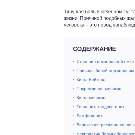
ный отдел
Тянущая боль в коленном суста
жизни. Причиной подобных жало
человека – это повод понаблюд
СОДЕРЖАНИЕ
Строение подколенной ямки
Причины болей под коленом
Киста Бейкера
Повреждение мениска
Киста мениска
Тенденит, тендовагинит
Лимфаденит
Варикозное расширение вен
Невропатия большеберцовог