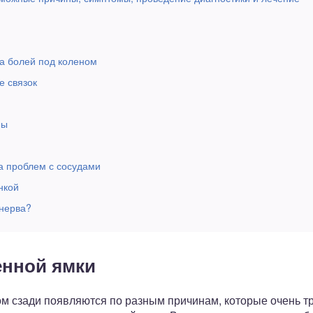
на болей под коленом
е связок
мы
за проблем с сосудами
нкой
 нерва?
енной ямки
 сзади появляются по разным причинам, которые очень тр