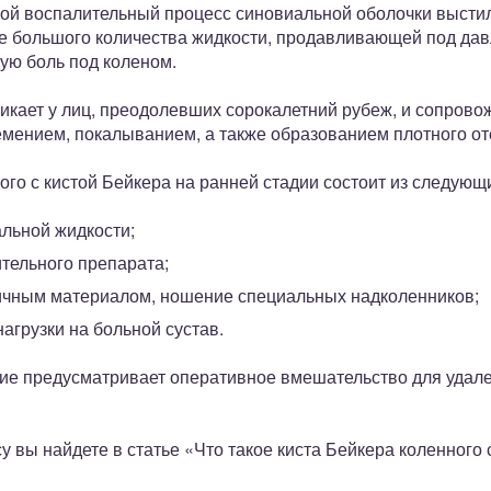
ой воспалительный процесс синовиальной оболочки высти
е большого количества жидкости, продавливающей под да
ую боль под коленом.
икает у лиц, преодолевших сорокалетний рубеж, и сопрово
емением, покалыванием, а также образованием плотного от
го с кистой Бейкера на ранней стадии состоит из следующ
льной жидкости;
тельного препарата;
ичным материалом, ношение специальных надколенников;
агрузки на больной сустав.
ние предусматривает оперативное вмешательство для удал
вы найдете в статье «Что такое киста Бейкера коленного 