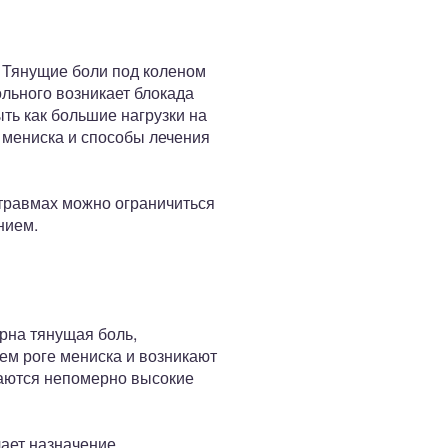
. Тянущие боли под коленом
ольного возникает блокада
ть как большие нагрузки на
 мениска и способы лечения
 травмах можно ограничиться
нием.
ерна тянущая боль,
ем роге мениска и возникают
аются непомерно высокие
чает назначение