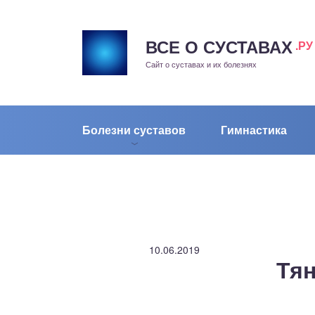
ВСЕ О СУСТАВАХ
.РУ
рит
Сайт о суставах и их болезнях
жа
енный сустав
Болезни суставов
Гимнастика
еохондроз
елом
скостопие
10.06.2019
Тян
воночник
агра