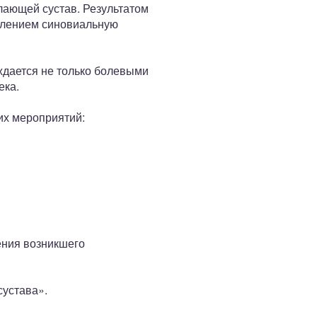
лающей сустав. Результатом
влением синовиальную
ждается не только болевыми
ека.
их мероприятий:
ения возникшего
сустава».