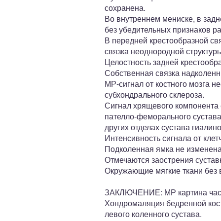
сохранена.
Во внутреннем мениске, в задн
без убедительных признаков ра
В передней крестообразной свя
связка неоднородной структуры
Целостность задней крестообра
Собственная связка надколенн
МР-сигнал от костного мозга 
субхондрального склероза.
Сигнал хрящевого компонента 
пателло-феморального сустава
других отделах сустава гиали
Интенсивность сигнала от клет
Подколенная ямка не изменена
Отмечаются заострения сустав
Окружающие мягкие ткани без 
ЗАКЛЮЧЕНИЕ: МР картина части
Хондромаляция бедренной кост
левого коленного сустава.