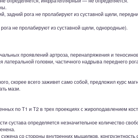
не определяется, инфрателлярный — не определяется.
ны.
й, задний рога не пролабируют из суставной щели, передн
рога не пролабируют из суставной щели, однородные).
альных проявлений артроза, перенапряжения и теносинов
 латеральной головки, частичного надрыва переднего рога
зного, скорее всего заживет само собой, предложил курс ма
ать мази.
нных по Т1 и Т2 в трех проекциях с жироподавлением кос
ости сустава определяется незначительное количество своб
менена.
 сужена со стороны внутренних мыщелков, конгруэнтность 