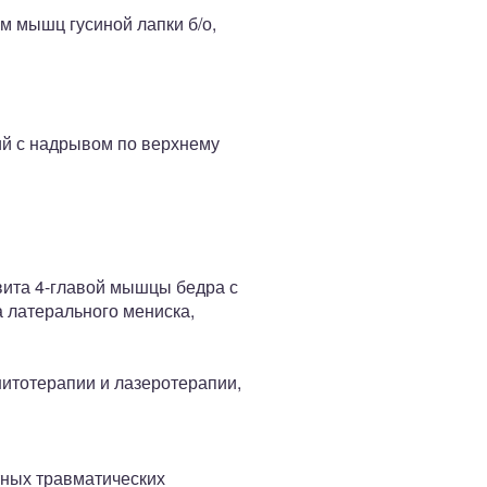
м мышц гусиной лапки б/о,
ий с надрывом по верхнему
ита 4-главой мышцы бедра с
 латерального мениска,
гнитотерапии и лазеротерапии,
тных травматических