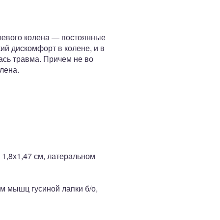
левого колена — постоянные
ий дискомфорт в колене, и в
ась травма. Причем не во
лена.
 1,8х1,47 см, латеральном
м мышц гусиной лапки б/о,