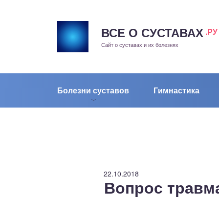
ВСЕ О СУСТАВАХ
.РУ
рит
Сайт о суставах и их болезнях
жа
енный сустав
Болезни суставов
Гимнастика
еохондроз
елом
скостопие
22.10.2018
Вопрос травма
воночник
агра