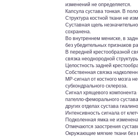
изменений не определяется.
Капсула сустава тонкая. В пол
Структура костной ткани не из
Суставная щель незначительно
сохранена.
Во внутреннем мениске, в задн
без убедительных признаков ра
В передней крестообразной свя
связка неоднородной структуры
Целостность задней крестообра
Собственная связка надколенн
МР-сигнал от костного мозга 
субхондрального склероза.
Сигнал хрящевого компонента 
пателло-феморального сустава
других отделах сустава гиали
Интенсивность сигнала от клет
Подколенная ямка не изменена
Отмечаются заострения сустав
Окружающие мягкие ткани без 