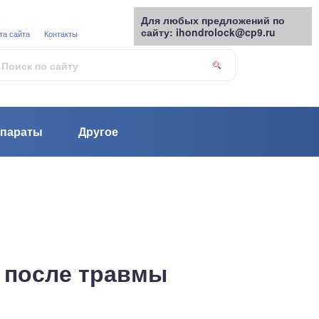
Для любых предложений по
сайту: ihondrolock@cp9.ru
та сайта
Контакты
параты
Другое
я после травмы