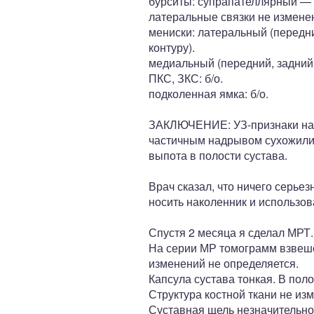
бурситы: супрапателлярный — 
латеральные связки не измене
мениски: латеральный (передни
контуру).
медиальный (передний, задний 
ПКС, ЗКС: б/о.
подколенная ямка: б/о.
ЗАКЛЮЧЕНИЕ: УЗ-признаки нач
частичным надрывом сухожилия
выпота в полости сустава.
Врач сказал, что ничего серье
носить наколенник и использов
Спустя 2 месяца я сделал МРТ.
На серии МР томограмм взвеше
изменений не определяется.
Капсула сустава тонкая. В пол
Структура костной ткани не из
Суставная щель незначительно