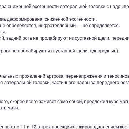
ра сниженной эхогенности латеральной головки с надрыво
ика деформирована, сниженной эхогенности.
не определяется, инфрателлярный — не определяется.
ны.
й, задний рога не пролабируют из суставной щели, передн
рога не пролабируют из суставной щели, однородные).
альных проявлений артроза, перенапряжения и теносинов
 латеральной головки, частичного надрыва переднего рога
зного, скорее всего заживет само собой, предложил курс ма
ать мази.
нных по Т1 и Т2 в трех проекциях с жироподавлением кос