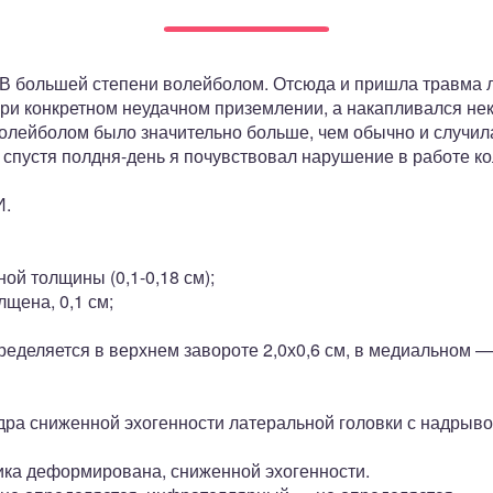
 В большей степени волейболом. Отсюда и пришла травма 
ри конкретном неудачном приземлении, а накапливался нек
 волейболом было значительно больше, чем обычно и случил
о спустя полдня-день я почувствовал нарушение в работе ко
И.
й толщины (0,1-0,18 см);
лщена, 0,1 см;
пределяется в верхнем завороте 2,0х0,6 см, в медиальном —
ра сниженной эхогенности латеральной головки с надрыво
ика деформирована, сниженной эхогенности.