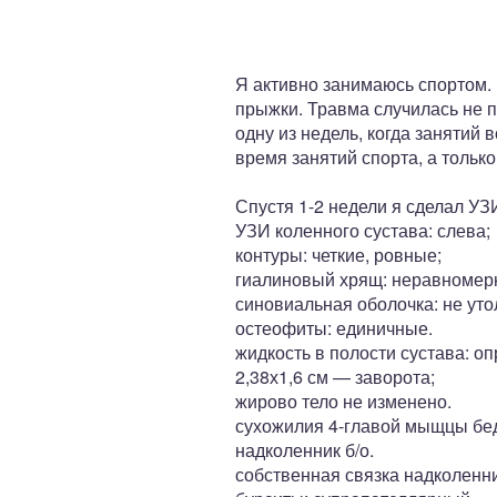
ный отдел
Я активно занимаюсь спортом.
прыжки. Травма случилась не п
одну из недель, когда занятий
время занятий спорта, а тольк
Спустя 1-2 недели я сделал УЗ
УЗИ коленного сустава: слева;
контуры: четкие, ровные;
гиалиновый хрящ: неравномерно
синовиальная оболочка: не уто
остеофиты: единичные.
жидкость в полости сустава: о
2,38х1,6 см — заворота;
жирово тело не изменено.
сухожилия 4-главой мыщцы бед
надколенник б/о.
собственная связка надколенн