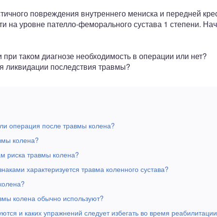
чного повреждения внутреннего мениска и передней крес
и на уровне пателло-феморального сустава 1 степени. На
 при таком диагнозе необходимость в операции или нет?
я ликвидации последствия травмы?
 ли операция после травмы колена?
вмы колена?
ам риска травмы колена?
наками характеризуется травма коленного сустава?
 колена?
вмы колена обычно используют?
ются и каких упражнений следует избегать во время реабилитаци