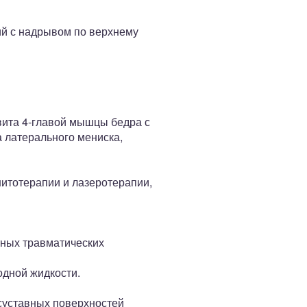
ий с надрывом по верхнему
ита 4-главой мышцы бедра с
 латерального мениска,
гнитотерапии и лазеротерапии,
тных травматических
одной жидкости.
суставных поверхностей