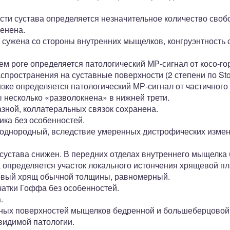
ости сустава определяется незначительное количество своб
менена.
 сужена со стороны внутренних мыщелков, конгруэнтность 
ем роге определяется патологический МР-сигнал от косо-г
спространения на суставные поверхности (2 степени по Stol
зке определяется патологический МР-сигнал от частичного
 несколько «разволокнена» в нижней трети.
зной, коллатеральных связок сохранена.
ика без особенностей.
неоднородный, вследствие умеренных дистрофических изме
сустава снижен. В передних отделах внутреннего мыщелка 
 определяется участок локального истончения хрящевой пл
новый хрящ обычной толщины, равномерный.
чатки Гоффа без особенностей.
.
ных поверхностей мыщелков бедренной и большеберцовой 
видимой патологии.