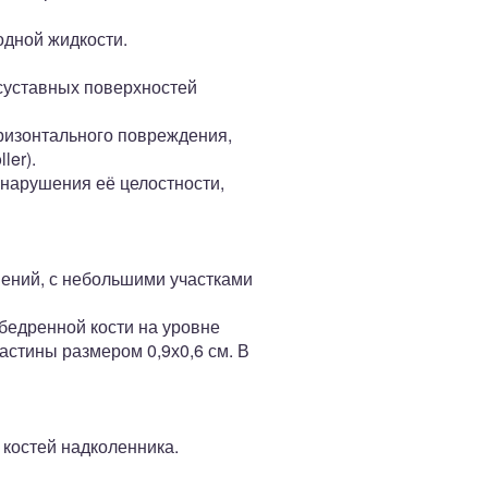
одной жидкости.
суставных поверхностей
оризонтального повреждения,
ler).
 нарушения её целостности,
нений, с небольшими участками
бедренной кости на уровне
астины размером 0,9х0,6 см. В
костей надколенника.