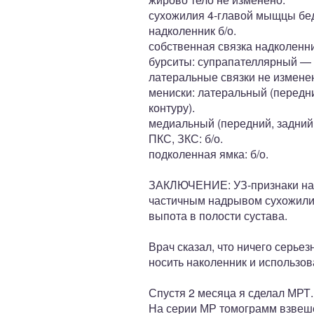
сухожилия 4-главой мыщцы бед
надколенник б/о.
собственная связка надколенн
бурситы: супрапателлярный — 
латеральные связки не измене
мениски: латеральный (передни
контуру).
медиальный (передний, задний 
ПКС, ЗКС: б/о.
подколенная ямка: б/о.
ЗАКЛЮЧЕНИЕ: УЗ-признаки нач
частичным надрывом сухожилия
выпота в полости сустава.
Врач сказал, что ничего серье
носить наколенник и использов
Спустя 2 месяца я сделал МРТ.
На серии МР томограмм взвеше