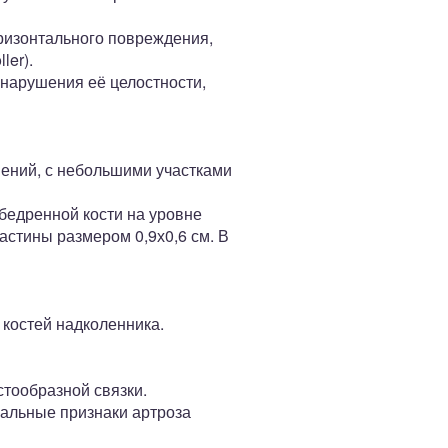
оризонтального повреждения,
ler).
 нарушения её целостности,
нений, с небольшими участками
бедренной кости на уровне
астины размером 0,9х0,6 см. В
костей надколенника.
тообразной связки.
чальные признаки артроза