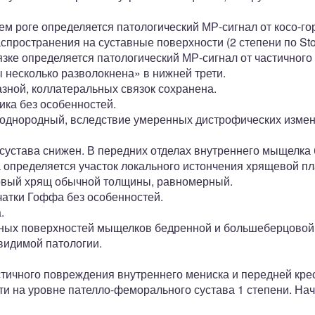
ем роге определяется патологический МР-сигнал от косо-г
спространения на суставные поверхности (2 степени по Stol
зке определяется патологический МР-сигнал от частичного
 несколько разволокнена» в нижней трети.
зной, коллатеральных связок сохранена.
ика без особенностей.
неоднородный, вследствие умеренных дистрофических изме
сустава снижен. В передних отделах внутреннего мыщелка 
 определяется участок локального истончения хрящевой пл
новый хрящ обычной толщины, равномерный.
чатки Гоффа без особенностей.
.
ных поверхностей мыщелков бедренной и большеберцовой 
видимой патологии.
чного повреждения внутреннего мениска и передней крес
и на уровне пателло-феморального сустава 1 степени. На