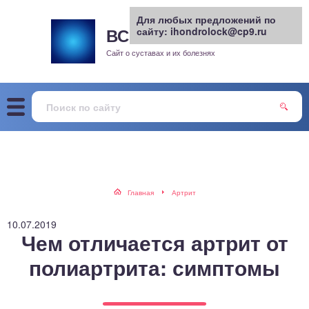
Для любых предложений по
ВСЕ О СУСТАВАХ
сайту: ihondrolock@cp9.ru
.РУ
рит
Сайт о суставах и их болезнях
жа
енный сустав
еохондроз
елом
Главная
Артрит
скостопие
10.07.2019
Чем отличается артрит от
воночник
полиартрита: симптомы
агра