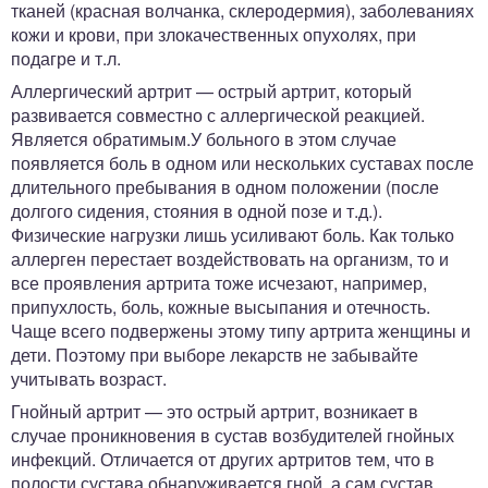
тканей (красная волчанка, склеродермия), заболеваниях
кожи и крови, при злокачественных опухолях, при
подагре и т.л.
Аллергический артрит — острый артрит, который
развивается совместно с аллергической реакцией.
Является обратимым.У больного в этом случае
появляется боль в одном или нескольких суставах после
длительного пребывания в одном положении (после
долгого сидения, стояния в одной позе и т.д.).
Физические нагрузки лишь усиливают боль. Как только
аллерген перестает воздействовать на организм, то и
все проявления артрита тоже исчезают, например,
припухлость, боль, кожные высыпания и отечность.
Чаще всего подвержены этому типу артрита женщины и
дети. Поэтому при выборе лекарств не забывайте
учитывать возраст.
Гнойный артрит — это острый артрит, возникает в
случае проникновения в сустав возбудителей гнойных
инфекций. Отличается от других артритов тем, что в
полости сустава обнаруживается гной, а сам сустав