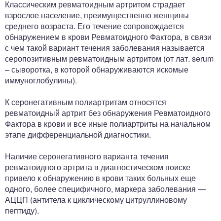
Классическим ревматоидным артритом страдает
взрослое население, преимущественно женщины
среднего возраста. Его течение сопровождается
обнаружением в крови Ревматоидного Фактора, в связи
с чем такой вариант течения заболевания называется
серопозитивным ревматоидным артритом (от лат. serum
– сыворотка, в которой обнаруживаются искомые
иммуноглобулины).
К серонегативным полиартритам относятся
ревматоидный артрит без обнаружения Ревматоидного
Фактора в крови и все иные полиартриты на начальном
этапе дифференциальной диагностики.
Наличие серонегативного варианта течения
ревматоидного артрита в диагностическом поиске
привело к обнаружению в крови таких больных еще
одного, более специфичного, маркера заболевания —
АЦЦП (антитела к циклическому цитруллиновому
пептиду).