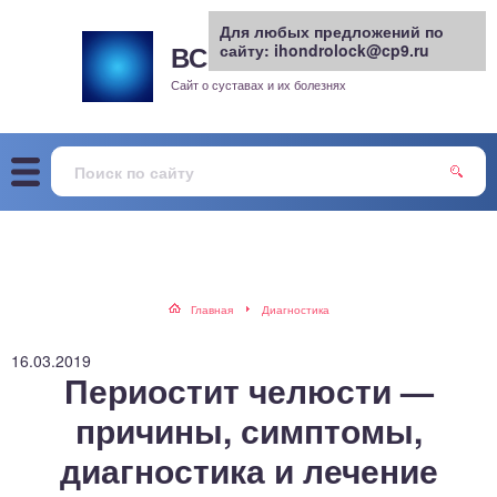
Для любых предложений по
ВСЕ О СУСТАВАХ
сайту: ihondrolock@cp9.ru
.РУ
рит
Сайт о суставах и их болезнях
жа
енный сустав
еохондроз
елом
Главная
Диагностика
скостопие
16.03.2019
Периостит челюсти —
воночник
причины, симптомы,
диагностика и лечение
агра