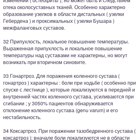
изменений ( остеофиты ), но может быть и следствием
отека околосуставных тканей. Особенно характерно
образование узелков в области дистальных ( узелки
Гебердена ) и проксимальных ( узелки Бушара )
межфаланговых суставов.
32 Припухлость, локальное повышение температуры.
Выраженная припухлость и локальное повышение
температуры над суставами не характерны, но могут
возникать при вторичном синовите.
33 Гонартроз. Для поражения коленного сустава (
гонартроз ) характерны : боли при ходьбе ( особенно при
спуске с лестнице ), которые локализуются в передней и
внутренней частях коленного сустава, усиливаются при
сгибании ; у 3050% пациентов обнаруживается
отклонение коленного сустава (genu varum) и его
нестабильность.
34 Коксартроз. При поражении тазобедренного сустава (
коксартроз ): вначале боли локализуются не в области