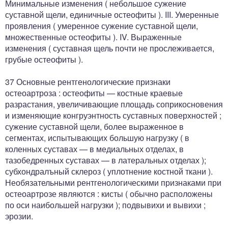
Минимальные изменения ( небольшое сужение
суставной щели, единичные остеофиты ). III. Умеренные
проявления ( умеренное сужение суставной щели,
множественные остеофиты ). IV. Выраженные
изменения ( суставная щель почти не прослеживается,
грубые остеофиты ).
37 Основные рентгенологические признаки
остеоартроза : остеофиты — костные краевые
разрастания, увеличивающие площадь соприкосновения
и изменяющие конгруэнтность суставных поверхностей ;
сужение суставной щели, более выраженное в
сегментах, испытывающих большую нагрузку ( в
коленных суставах — в медиальных отделах, в
тазобедренных суставах — в латеральных отделах );
субхондралъный склероз ( уплотнение костной ткани ).
Необязательными рентгенологическими признаками при
остеоартрозе являются : кисты ( обычно расположены
по оси наибольшей нагрузки ); подвывихи и вывихи ;
эрозии.