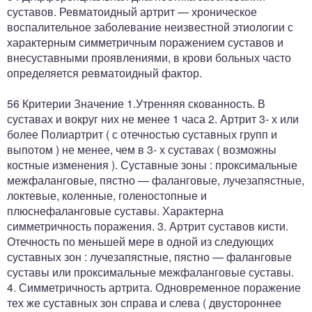
суставов. Ревматоидный артрит — хроническое
воспалительное заболевание неизвестной этиологии с
характерным симметричным поражением суставов и
внесуставными проявлениями, в крови больных часто
определяется ревматоидный фактор.
56 Критерии Значение 1.Утренняя скованность. В
суставах и вокруг них не менее 1 часа 2. Артрит 3- х или
более Полиартрит ( с отечностью суставных групп и
выпотом ) не менее, чем в 3- х суставах ( возможны
костные изменения ). Суставные зоны : проксимальные
межфаланговые, пястно — фаланговые, лучезапястные,
локтевые, коленные, голеностопные и
плюснефаланговые суставы. Характерна
симметричность поражения. 3. Артрит суставов кисти.
Отечность по меньшей мере в одной из следующих
суставных зон : лучезапястные, пястно — фаланговые
суставы или проксимальные межфаланговые суставы.
4. Симметричность артрита. Одновременное поражение
тех же суставных зон справа и слева ( двустороннее