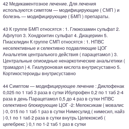
42 Медикаментозное лечение. Для лечения
используются симптом — модифицирующие ( СМП ) и
болезнь — модифицирующие ( БМП ) препараты.
43 К группе БМП относятся : 1. Глюкозамин сульфат 2.
Афлутоп 3. Хондроитин сульфат 4. Диацериин 5.
Пиасклидин К группе СМП относятся : 1. НПВС
неселективные и селективно подавляющие ЦОГ
Анальгетик центрального действия ( парацетамол ) 3.
Центральные опиоидные ненаркотические анальгетики (
трамадол ) 4. Гиалуроновая кислота внутрисуставно 5.
Кортикостероиды внутрисуставно
44 Симптом — модифицирующее лечение : Диклофенак
0,025 по 1 таб 3 раза в сутки Ибупрофен 0,2 по 1 таб 2-4
раза в день Парацетамол 0,5 до 4 раз в сутки НПВС
селективно блокирующие ЦОГ -2: Мелоксикам ( мовалис
) 0, 015 по 1 таб 1 раз в сутки Нимесулид ( нимесил, найз
) 0,1 по 1 таб 2 раза в сутки внутрь Целекоксиб (
целебрекс ) 0,1 по 1-2 таб 1 раз в сутки