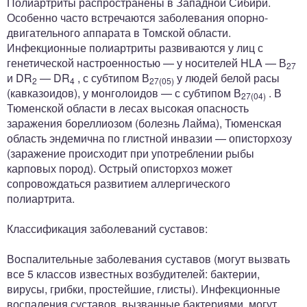
Полиартриты распространены в Западной Сибири.
Особенно часто встречаются заболевания опорно-
двигательного аппарата в Томской области.
Инфекционные полиартриты развиваются у лиц с
генетической настроенностью — у носителей HLA — В
27
и DR
— DR
, с субтипом В
у людей белой расы
2
4
27(05)
(кавказоидов), у монголоидов — с субтипом В
. В
27(04)
Тюменской области в лесах высокая опасность
заражения бореллиозом (болезнь Лайма), Тюменская
область эндемична по глистной инвазии — описторхозу
(заражение происходит при употреблении рыбы
карповых пород). Острый описторхоз может
сопровождаться развитием аллергического
полиартрита.
Классификация заболеваний суставов:
Воспалительные заболевания суставов (могут вызвать
все 5 классов известных возбудителей: бактерии,
вирусы, грибки, простейшие, глисты). Инфекционные
воспаления суставов, вызванные бактериями, могут