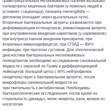
грамотрицательных негонококковых палочек вызывают
полиартриты кишечные бактерии (у пожилых людей в
условиях стационара), neisseria menengitidis —
диплококк (попадает через дыхательные пути).
Вторичные бактериальные артриты развиваются при
деформирующем остеоартрозе, ревматоидном артрите,
при внутривенном введении наркотиков (у наркоманов),
при внутрисуставном введении препаратов, при
вторичных иммунодефицитах, при СПИД — ВИЧ-
инфекции, при протезах суставов. Для этиологической
диагностики бактериальных негонококковых
полиартритов необходимо исследование синовиальной
жидкости с окраской по Граму и дифференциацией
лейкоцитов (большой цитоз с 90% нейтрофилов
свидетельствует о бактериальном артрите), посев
микрофлоры синовиальной жидкости на
чувствительность к антибиотикам. Необходимы
бактериологические исследования: посев крови на
стерильность (дважды), мочи, мокроты, кала, мазков из
носоглотки.