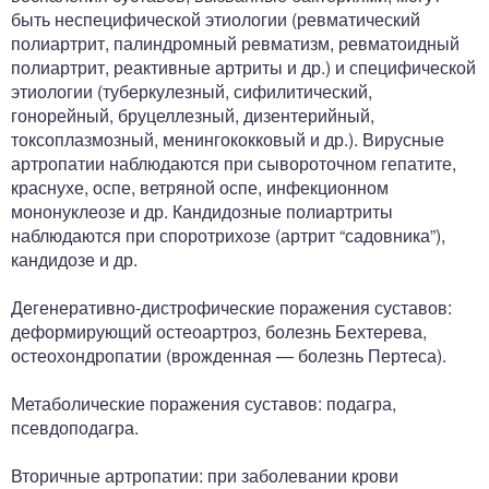
быть неспецифической этиологии (ревматический
полиартрит, палиндромный ревматизм, ревматоидный
полиартрит, реактивные артриты и др.) и специфической
этиологии (туберкулезный, сифилитический,
гонорейный, бруцеллезный, дизентерийный,
токсоплазмозный, менингококковый и др.). Вирусные
артропатии наблюдаются при сывороточном гепатите,
краснухе, оспе, ветряной оспе, инфекционном
мононуклеозе и др. Кандидозные полиартриты
наблюдаются при споротрихозе (артрит “садовника”),
кандидозе и др.
Дегенеративно-дистрофические поражения суставов:
деформирующий остеоартроз, болезнь Бехтерева,
остеохондропатии (врожденная — болезнь Пертеса).
Метаболические поражения суставов: подагра,
псевдоподагра.
Вторичные артропатии: при заболевании крови