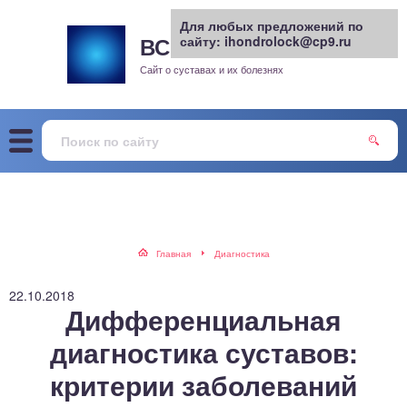
Для любых предложений по
ВСЕ О СУСТАВАХ
сайту: ihondrolock@cp9.ru
.РУ
рит
Сайт о суставах и их болезнях
жа
енный сустав
еохондроз
елом
Главная
Диагностика
скостопие
22.10.2018
Дифференциальная
воночник
диагностика суставов:
критерии заболеваний
агра