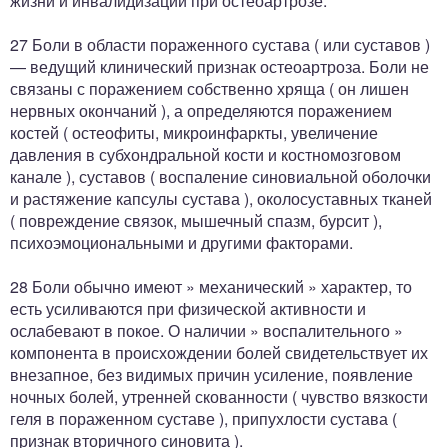
жизни и инвалидизации при остеоартрозе.
27 Боли в области пораженного сустава ( или суставов )
— ведущий клинический признак остеоартроза. Боли не
связаны с поражением собственно хряща ( он лишен
нервных окончаний ), а определяются поражением
костей ( остеофиты, микроинфаркты, увеличение
давления в субхондральной кости и костномозговом
канале ), суставов ( воспаление синовиальной оболочки
и растяжение капсулы сустава ), околосуставных тканей
( повреждение связок, мышечный спазм, бурсит ),
психоэмоциональными и другими факторами.
28 Боли обычно имеют » механический » характер, то
есть усиливаются при физической активности и
ослабевают в покое. О наличии » воспалительного »
компонента в происхождении болей свидетельствует их
внезапное, без видимых причин усиление, появление
ночных болей, утренней скованности ( чувство вязкости
геля в пораженном суставе ), припухлости сустава (
признак вторичного синовита ).