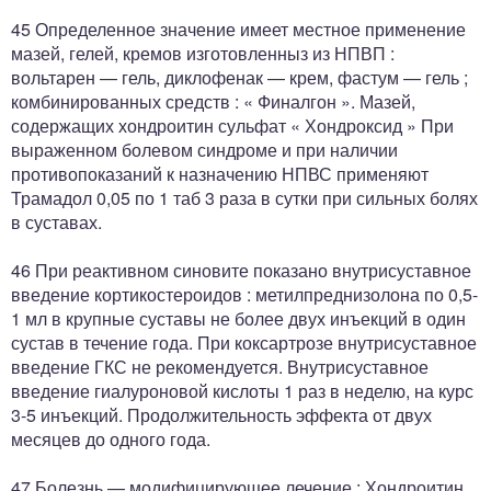
45 Определенное значение имеет местное применение
мазей, гелей, кремов изготовленныз из НПВП :
вольтарен — гель, диклофенак — крем, фастум — гель ;
комбинированных средств : « Финалгон ». Мазей,
содержащих хондроитин сульфат « Хондроксид » При
выраженном болевом синдроме и при наличии
противопоказаний к назначению НПВС применяют
Трамадол 0,05 по 1 таб 3 раза в сутки при сильных болях
в суставах.
46 При реактивном синовите показано внутрисуставное
введение кортикостероидов : метилпреднизолона по 0,5-
1 мл в крупные суставы не более двух инъекций в один
сустав в течение года. При коксартрозе внутрисуставное
введение ГКС не рекомендуется. Внутрисуставное
введение гиалуроновой кислоты 1 раз в неделю, на курс
3-5 инъекций. Продолжительность эффекта от двух
месяцев до одного года.
47 Болезнь — модифицирующее лечение : Хондроитин