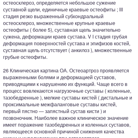
остеосклероз, определяется небольшое сужение
суставной щели, единичные краевые остеофиты ; ІІІ
стадия резко выраженный субхондральный
остеосклероз, множественные крупные краевые
остеофиты ( более 5), суставная щель значительно
сужена, деформации краев сустава. V І стадия грубая
деформация поверхностей сустава и эпифизов костей,
суставная щель отсутствует ( анкилоз ), множественные
грубые остеофиты.
26 Клиническая картина ОА. Остеоартроз проявляется
выраженными болями и деформацией суставов,
приводящими к нарушению их функций. Чаще всего в
процесс вовлекаются нагрузочные суставы ( коленные,
тазобедренные ), мелкие суставы кистей ( дистальные и
проксимальные межфаланговые суставы кистей,
первый пястно — запястный сустав кисти ) и
позвоночник. Наиболее важное клиническое значение
имеет поражение тазобедренных и коленных суставов,
являющееся основной причиной снижения качества