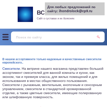
Для любых предложений по
ВСЕ О СУСТАВАХ
сайту: ihondrolock@cp9.ru
.РУ
рит
Сайт о суставах и их болезнях
жа
енный сустав
еохондроз
В нашем ассортименте только надежные и качественные смесители
европейского..
елом
Смесители
. На витрине нашего магазина представлен большой
ассортимент смесителей для ванной комнаты и кухни, как
эконом, так и премиум класса, для жилых помещений и для
скостопие
использования в местах общественного пользования.
Смесители с рычажным, вентильным, кнопочным и сенсорным
управлением, смесители в стандартной хромированной
воночник
отделке, а также цветные смесители, имеющие полированную
или шлифованную поверхность.
агра