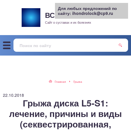
Для любых предложений по
ВСЕ О СУСТАВАХ
сайту: ihondrolock@cp9.ru
.РУ
рит
Сайт о суставах и их болезнях
жа
енный сустав
еохондроз
елом
Главная
Грыжа
скостопие
22.10.2018
Грыжа диска L5-S1:
воночник
лечение, причины и виды
(секвестрированная,
агра