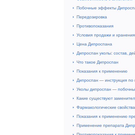
Побочные эффекты Дипросп
Передозировка
Противопоказания
Условия продажи и хранения
Цена Дипроспана
Дипроспан уколы: состав, де
Что такое Дипроспан
Показания к применению
Дипроспан — инструкция по
Уколы дипроспан — побочн
Какие существуют замените
Фармакологические свойств
Показания к применению пр
Применение препарата Дип
Противопоказания к примен