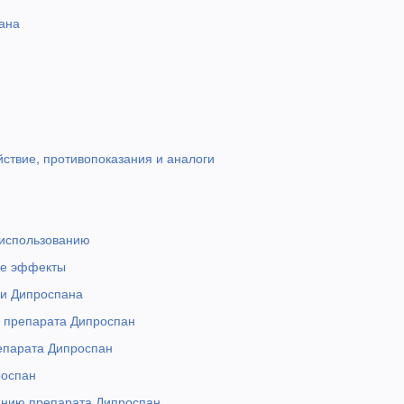
ана
йствие, противопоказания и аналоги
 использованию
ые эффекты
ли Дипроспана
а препарата Дипроспан
епарата Дипроспан
роспан
ению препарата Дипроспан