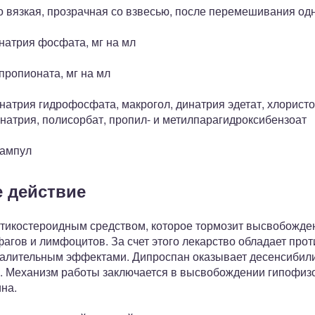
о вязкая, прозрачная со взвесью, после перемешивания од
натрия фосфата, мг на мл
пропионата, мг на мл
 натрия гидрофосфата, макрогол, динатрия эдетат, хлорист
натрия, полисорбат, пропил- и метилпарагидроксибензоат
 ампул
 действие
тикостероидным средством, которое тормозит высвобожде
агов и лимфоцитов. За счет этого лекарство обладает про
алительным эффектами. Дипроспан оказывает десенсибили
 Механизм работы заключается в высвобождении гипофизо
на.