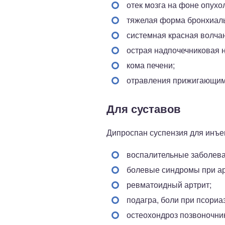
отек мозга на фоне опухо
тяжелая форма бронхиаль
системная красная волча
острая надпочечниковая н
кома печени;
отравления прижигающим
Для суставов
Дипроспан суспензия для инъек
воспалительные заболеван
болевые синдромы при ар
ревматоидный артрит;
подагра, боли при псориа
остеохондроз позвоночни