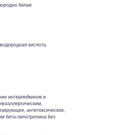
нородно белая
оводородная кислота,
ние интерлейкинов и
тивоаллергическим,
зирующее, антитоксическое,
м бета-липотропина без