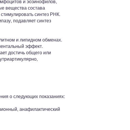
имфоцитов и эозинофилов,
ые вещества состава
 стимулировать синтез РНК.
пазу, подавляет синтез
литном и липидном обменах.
оментальный эффект.
ает достичь общего или
утриартикулярно,
ения о следующих показаниях:
узионный, анафилактический