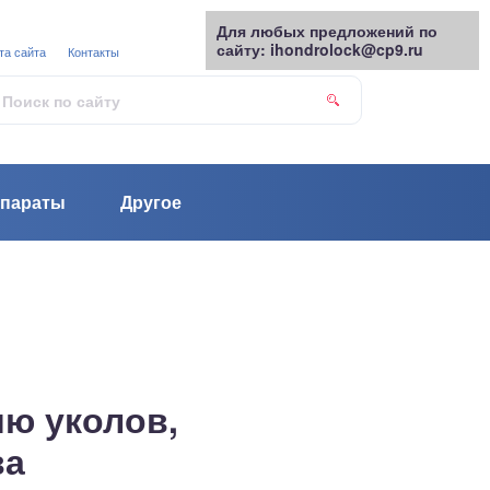
Для любых предложений по
сайту: ihondrolock@cp9.ru
та сайта
Контакты
параты
Другое
ию уколов,
ва