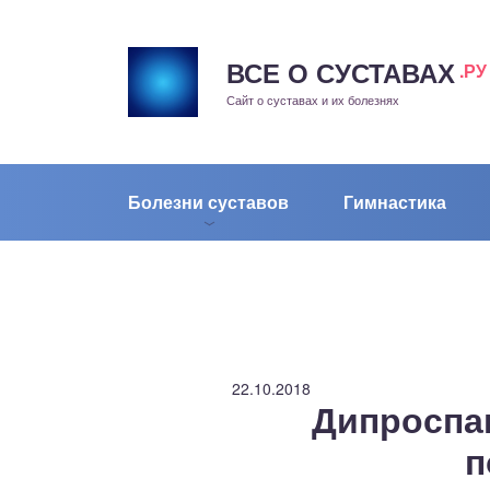
ВСЕ О СУСТАВАХ
.РУ
рит
Сайт о суставах и их болезнях
жа
енный сустав
Болезни суставов
Гимнастика
еохондроз
елом
скостопие
22.10.2018
Дипроспан
воночник
п
агра