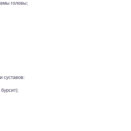
авмы головы;
и суставов:
бурсит);