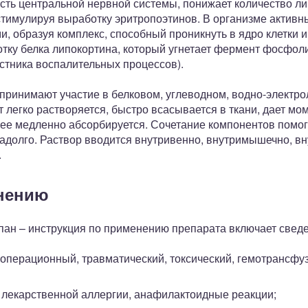
ть центральной нервной системы, понижает количество л
стимулируя выработку эритропоэтинов. В организме активн
, образуя комплекс, способный проникнуть в ядро клетки и
отку белка липокортина, который угнетает фермент фосфоли
стника воспалительных процессов).
принимают участие в белковом, углеводном, водно-электро
 легко растворяется, быстро всасывается в ткани, дает м
ее медленно абсорбируется. Сочетание компонентов помог
надолго. Раствор вводится внутривенно, внутримышечно, вн
.
енению
пан – инструкция по применению препарата включает свед
 операционный, травматический, токсический, гемотрансф
лекарственной аллергии, анафилактоидные реакции;