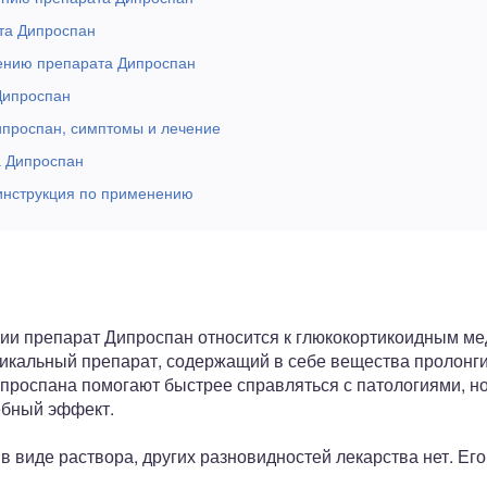
та Дипроспан
ению препарата Дипроспан
Дипроспан
ипроспан, симптомы и лечение
а Дипроспан
нструкция по применению
ии препарат Дипроспан относится к глюкокортикоидным м
никальный препарат, содержащий в себе вещества пролонг
ипроспана помогают быстрее справляться с патологиями, н
ебный эффект.
в виде раствора, других разновидностей лекарства нет. Его