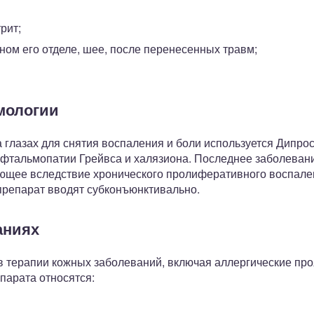
рит;
дном его отделе, шее, после перенесенных травм;
мологии
глазах для снятия воспаления и боли используется Дипрос
офтальмопатии Грейвса и халязиона. Последнее заболевани
ающее вследствие хронического пролиферативного воспал
репарат вводят субконъюнктивально.
аниях
в терапии кожных заболеваний, включая аллергические про
парата относятся: