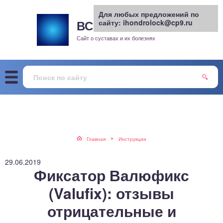
Для любых предложений по
ВСЕ О СУСТАВАХ
сайту: ihondrolock@cp9.ru
.РУ
рит
Сайт о суставах и их болезнях
жа
енный сустав
еохондроз
елом
Главная
Инструкции
скостопие
29.06.2019
Фиксатор Валюфикс
воночник
(Valufix): отзывы
отрицательные и
агра