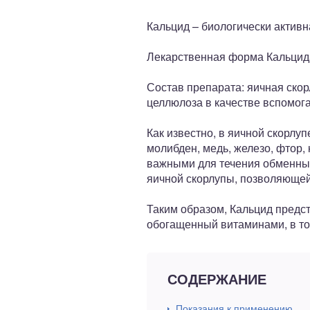
ный отдел
Кальцид – биологически активн
Лекарственная форма Кальцида 
Состав препарата: яичная скорл
целлюлоза в качестве вспомог
Как известно, в яичной скорлуп
молибден, медь, железо, фтор,
важными для течения обменных
яичной скорлупы, позволяющей
Таким образом, Кальцид предс
обогащенный витаминами, в то
СОДЕРЖАНИЕ
Показания к применению