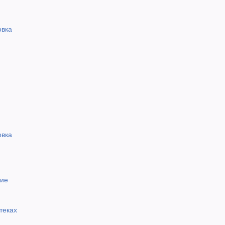
овка
овка
вие
теках