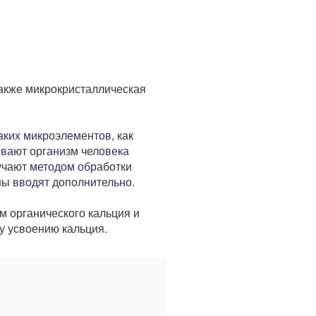
 также микрокристаллическая
таких микроэлементов, как
чивают организм человека
учают методом обработки
ны вводят дополнительно.
м органического кальция и
у усвоению кальция.