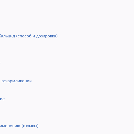
альцид (способ и дозировка)
е
м вскармливании
вие
рименению (отзывы)