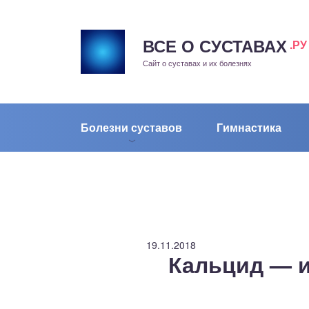
ВСЕ О СУСТАВАХ
.РУ
рит
Сайт о суставах и их болезнях
жа
енный сустав
Болезни суставов
Гимнастика
еохондроз
елом
скостопие
19.11.2018
Кальцид — и
воночник
агра