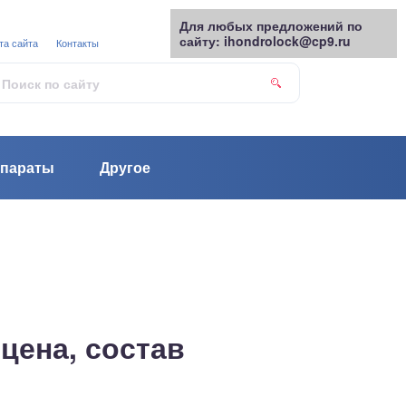
Для любых предложений по
сайту: ihondrolock@cp9.ru
та сайта
Контакты
параты
Другое
цена, состав