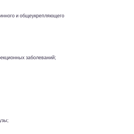
минного и общеукрепляющего
фекционных заболеваний;
узы;