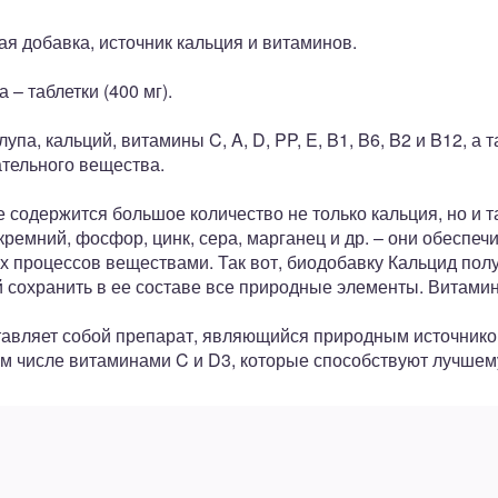
ая добавка, источник кальция и витаминов.
– таблетки (400 мг).
упа, кальций, витамины C, A, D, PP, E, B1, B6, B2 и B12, а
ательного вещества.
е содержится большое количество не только кальция, но и 
 кремний, фосфор, цинк, сера, марганец и др. – они обеспе
 процессов веществами. Так вот, биодобавку Кальцид пол
 сохранить в ее составе все природные элементы. Витами
тавляет собой препарат, являющийся природным источнико
м числе витаминами C и D3, которые способствуют лучшем