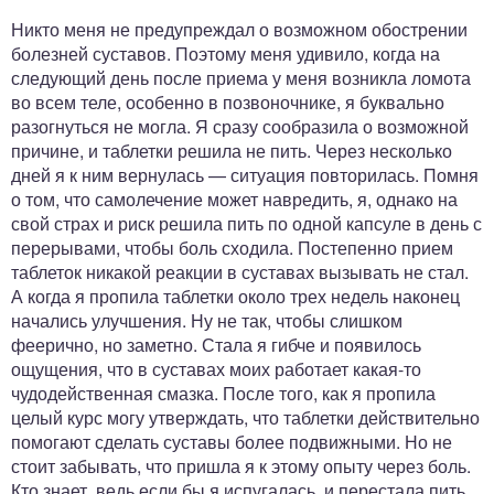
Никто меня не предупреждал о возможном обострении
болезней суставов. Поэтому меня удивило, когда на
следующий день после приема у меня возникла ломота
во всем теле, особенно в позвоночнике, я буквально
разогнуться не могла. Я сразу сообразила о возможной
причине, и таблетки решила не пить. Через несколько
дней я к ним вернулась — ситуация повторилась. Помня
о том, что самолечение может навредить, я, однако на
свой страх и риск решила пить по одной капсуле в день с
перерывами, чтобы боль сходила. Постепенно прием
таблеток никакой реакции в суставах вызывать не стал.
А когда я пропила таблетки около трех недель наконец
начались улучшения. Ну не так, чтобы слишком
феерично, но заметно. Стала я гибче и появилось
ощущения, что в суставах моих работает какая-то
чудодейственная смазка. После того, как я пропила
целый курс могу утверждать, что таблетки действительно
помогают сделать суставы более подвижными. Но не
стоит забывать, что пришла я к этому опыту через боль.
Кто знает, ведь если бы я испугалась, и перестала пить