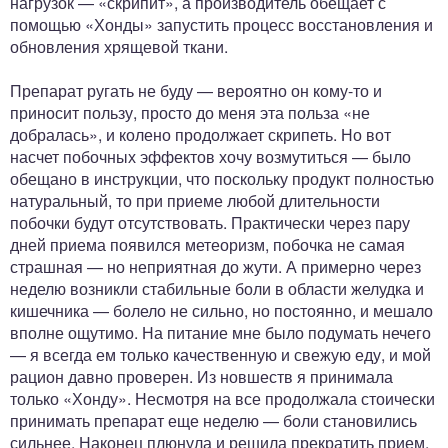
нагрузок — «скрипит», а производитель обещает с
помощью «Хонды» запустить процесс восстановления и
обновления хрящевой ткани.
Препарат ругать не буду — вероятно он кому-то и
приносит пользу, просто до меня эта польза «не
добралась», и колено продолжает скрипеть. Но вот
насчет побочных эффектов хочу возмутиться — было
обещано в инструкции, что поскольку продукт полностью
натуральный, то при приеме любой длительности
побочки будут отсутствовать. Практически через пару
дней приема появился метеоризм, побочка не самая
страшная — но неприятная до жути. А примерно через
неделю возникли стабильные боли в области желудка и
кишечника — болело не сильно, но постоянно, и мешало
вполне ощутимо. На питание мне было подумать нечего
— я всегда ем только качественную и свежую еду, и мой
рацион давно проверен. Из новшеств я принимала
только «Хонду». Несмотря на все продолжала стоически
принимать препарат еще неделю — боли становились
сильнее. Наконец плюнула и решила прекратить прием.