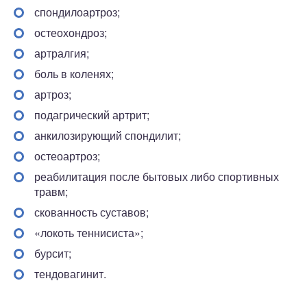
спондилоартроз;
остеохондроз;
артралгия;
боль в коленях;
артроз;
подагрический артрит;
анкилозирующий спондилит;
остеоартроз;
реабилитация после бытовых либо спортивных
травм;
скованность суставов;
«локоть теннисиста»;
бурсит;
тендовагинит.