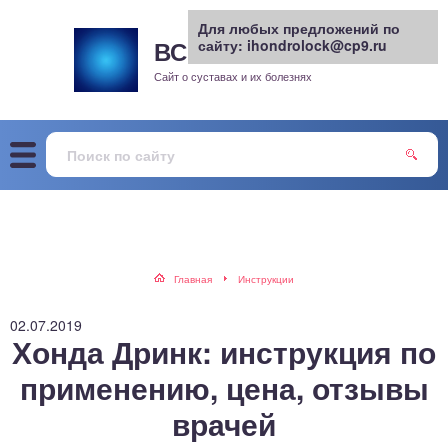
Для любых предложений по
ВСЕ О СУСТАВАХ
сайту: ihondrolock@cp9.ru
.РУ
рит
Сайт о суставах и их болезнях
жа
енный сустав
еохондроз
елом
Главная
Инструкции
скостопие
02.07.2019
Хонда Дринк: инструкция по
воночник
применению, цена, отзывы
врачей
агра