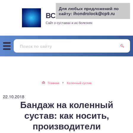
Для любых предложений по
ВСЕ О СУСТАВАХ
сайту: ihondrolock@cp9.ru
.РУ
рит
Сайт о суставах и их болезнях
жа
енный сустав
еохондроз
елом
Главная
Коленный сустав
скостопие
22.10.2018
Бандаж на коленный
воночник
сустав: как носить,
производители
агра