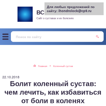
Для любых предложений по
ВСЕ О СУСТАВАХ
сайту: ihondrolock@cp9.ru
.РУ
рит
Сайт о суставах и их болезнях
жа
енный сустав
еохондроз
елом
Главная
Коленный сустав
скостопие
22.10.2018
Болит коленный сустав:
воночник
чем лечить, как избавиться
от боли в коленях
агра