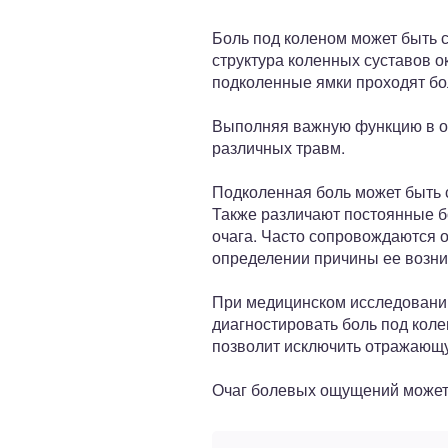
ный отдел
Боль под коленом может быть 
структура коленных суставов о
подколенные ямки проходят бо
Выполняя важную функцию в оп
различных травм.
Подколенная боль может быть 
Также различают постоянные б
очага. Часто сопровождаются 
определении причины ее возни
При медицинском исследовании
диагностировать боль под кол
позволит исключить отражающу
Очаг болевых ощущений может н