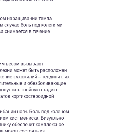
зком наращивании темпа
ом случае боль под коленями
а снимается в течение
ним весом вызывают
болезни может быть расположен
жение сухожилий – тендинит, их
палительные и обезболивающие
допустить гнойную стадию
ратов кортикостероидной
ибании ноги. Боль под коленом
ием кист мениска. Визуально
инику обеспечит комплексное
е может состоять из