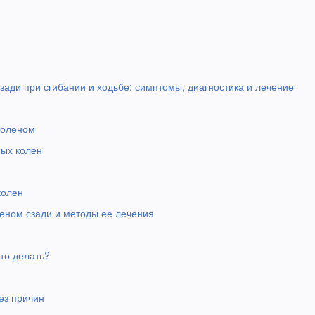
сзади при сгибании и ходьбе: симптомы, диагностика и лечение
коленом
ных колен
колен
леном сзади и методы ее лечения
то делать?
ез причин