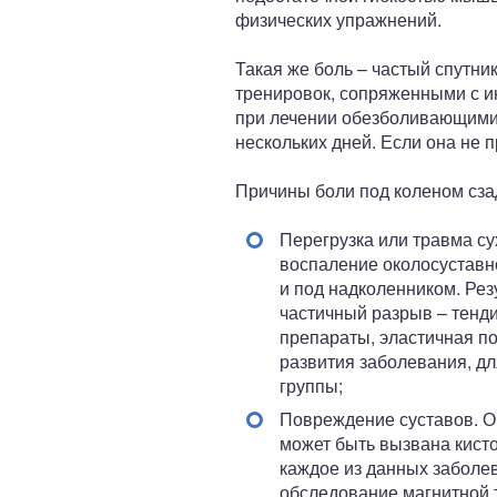
физических упражнений.
Такая же боль – частый спутн
тренировок, сопряженными с и
при лечении обезболивающими 
нескольких дней. Если она не п
Причины боли под коленом сза
Перегрузка или травма с
воспаление околосуставно
и под надколенником. Рез
частичный разрыв – тенд
препараты, эластичная по
развития заболевания, д
группы;
Повреждение суставов. Он
может быть вызвана кисто
каждое из данных заболе
обследование магнитной т