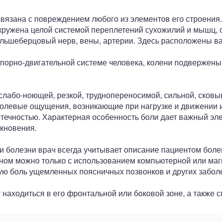
связана с повреждением любого из элементов его строения
кружена целой системой переплетений сухожилий и мышц, с
льшеберцовый нерв, вены, артерии. Здесь расположены в
орно-двигательной системе человека, колени подвержены 
слабо-ноющей, резкой, труднопереносимой, сильной, сков
олевые ощущения, возникающие при нагрузке и движении и
отечностью. Характерная особенность боли дает важный эл
кновения.
 болезни врач всегда учитывает описание пациентом бол
еном можно только с использованием компьютерной или маг
ю боль ущемленных поясничных позвонков и других забол
аходиться в его фронтальной или боковой зоне, а также с