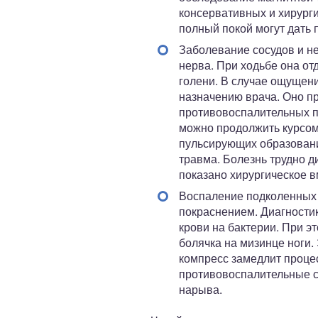
консервативных и хирург
полный покой могут дать 
Заболевание сосудов и н
нерва. При ходьбе она от
голени. В случае ощущен
назначению врача. Оно п
противовоспалительных п
можно продолжить курсом
пульсирующих образовани
травма. Болезнь трудно д
показано хирургическое 
Воспаление подколенных 
покраснением. Диагности
крови на бактерии. При 
болячка на мизинце ноги.
компресс замедлит процес
противовоспалительные с
нарыва.