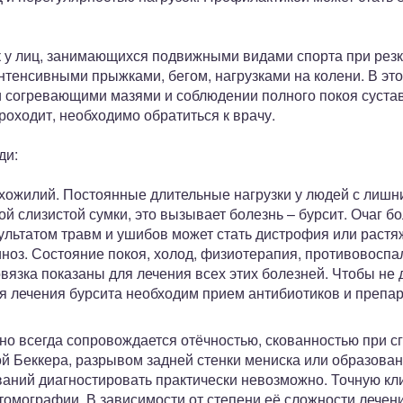
ик у лиц, занимающихся подвижными видами спорта при ре
нтенсивными прыжками, бегом, нагрузками на колени. В эт
согревающими мазями и соблюдении полного покоя сустав
роходит, необходимо обратиться к врачу.
ди:
ухожилий. Постоянные длительные нагрузки у людей с лиш
й слизистой сумки, это вызывает болезнь – бурсит. Очаг 
ультатом травм и ушибов может стать дистрофия или растя
иноз. Состояние покоя, холод, физиотерапия, противовос
вязка показаны для лечения всех этих болезней. Чтобы не 
ля лечения бурсита необходим прием антибиотиков и препа
о всегда сопровождается отёчностью, скованностью при сг
й Беккера, разрывом задней стенки мениска или образован
ваний диагностировать практически невозможно. Точную кл
омографии. В зависимости от степени её сложности лечени