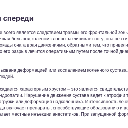
 спереди
е всего является следствием травмы его фронтальной зон
езкая боль под коленом словно заклинивает ногу, она не сг
окады очага врач движениями, обратными тем, что привели
 его разрыв лечится оперативным путем после точной диа
вызвана деформацией или воспалением коленного сустава.
людей.
ождается характерным хрустом – это является свидетельс
ондропатии. Нарушение движения сустава ведет к атрофии 
агрузки или деформация надколенника. Интенсивность лече
егда включает препараты, способствующие образованию и 
агает местные инъекции анестетиков. При запущенной форм