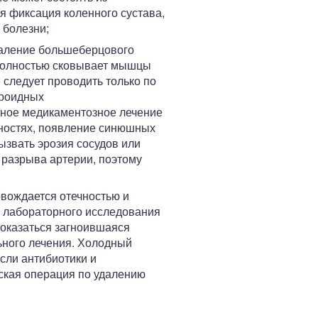
я фиксация коленного сустава,
 болезни;
паление большеберцового
, полностью сковывает мышцы
следует проводить только по
ероидных
вное медикаментозное лечение
чностях, появление синюшных
звать эрозия сосудов или
 разрыва артерии, поэтому
вождается отечностью и
, лабораторного исследования
 оказаться загноившаяся
льного лечения. Холодный
сли антибиотики и
ская операция по удалению