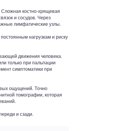
. Сложная костно-хрящевая
вязок и сосудов. Через
ажные лимфатические узлы.
постоянным нагрузкам и риску
ывающей движения человека.
ли только при пальпации
емент симптоматики при
евых ощущений. Точно
нитной томографии, которая
еваний.
переди и сзади.