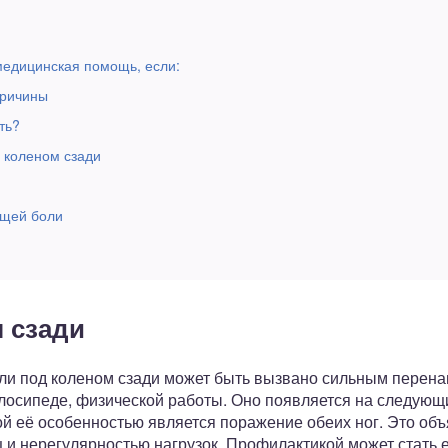
м
медицинская помощь, если:
причины
ть?
 коленом сзади
ущей боли
 сзади
ли под коленом сзади может быть вызвано сильным перен
лосипеде, физической работы. Оно появляется на следующи
й её особенностью является поражение обеих ног. Это объ
 и нерегулярностью нагрузок. Профилактикой может стать