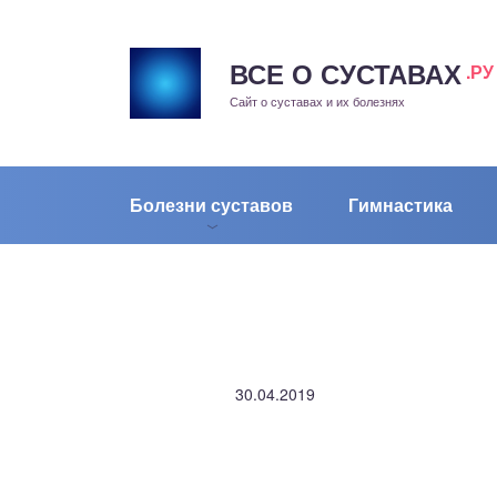
ВСЕ О СУСТАВАХ
.РУ
рит
Сайт о суставах и их болезнях
жа
енный сустав
Болезни суставов
Гимнастика
еохондроз
елом
скостопие
30.04.2019
воночник
агра