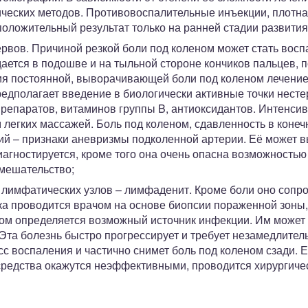
ических методов. Противовоспалительные инъекции, плотна
положительный результат только на ранней стадии развития
ервов. Причиной резкой боли под коленом может стать вос
дается в подошве и на тыльной стороне кончиков пальцев
ия постоянной, выворачивающей боли под коленом лечение 
редполагает введение в биологически активные точки нест
репаратов, витаминов группы B, антиоксидантов. Интенси
 легких массажей. Боль под коленом, сдавленность в коне
й – признаки аневризмы подколенной артерии. Её может вы
иагностируется, кроме того она очень опасна возможностью
вмешательство;
лимфатических узлов – лимфаденит. Кроме боли оно сопро
ка проводится врачом на основе биопсии пораженной зоны
этом определяется возможный источник инфекции. Им может
 Эта болезнь быстро прогрессирует и требует незамедлите
с воспаления и частично снимет боль под коленом сзади. Е
редства окажутся неэффективными, проводится хирургиче