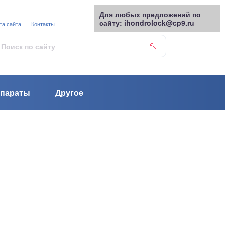
Для любых предложений по
сайту: ihondrolock@cp9.ru
та сайта
Контакты
параты
Другое