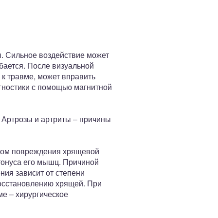
ы. Сильное воздействие может
ибается. После визуальной
 к травме, может вправить
гностики с помощью магнитной
 Артрозы и артриты – причины
твом повреждения хрящевой
тонуса его мышц. Причиной
ния зависит от степени
восстановлению хрящей. При
е – хирургическое