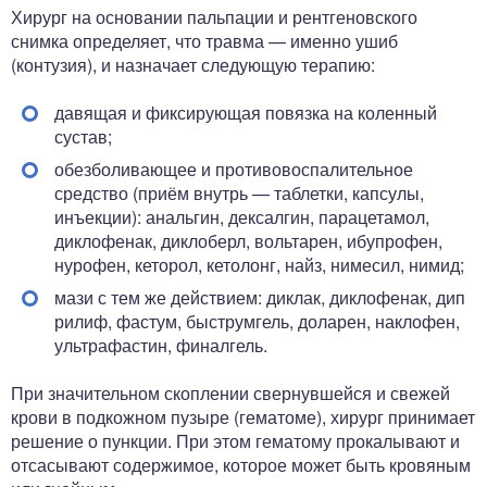
Хирург на основании пальпации и рентгеновского
снимка определяет, что травма — именно ушиб
(контузия), и назначает следующую терапию:
давящая и фиксирующая повязка на коленный
сустав;
обезболивающее и противовоспалительное
средство (приём внутрь — таблетки, капсулы,
инъекции): анальгин, дексалгин, парацетамол,
диклофенак, диклоберл, вольтарен, ибупрофен,
нурофен, кеторол, кетолонг, найз, нимесил, нимид;
мази с тем же действием: диклак, диклофенак, дип
рилиф, фастум, быструмгель, доларен, наклофен,
ультрафастин, финалгель.
При значительном скоплении свернувшейся и свежей
крови в подкожном пузыре (гематоме), хирург принимает
решение о пункции. При этом гематому прокалывают и
отсасывают содержимое, которое может быть кровяным