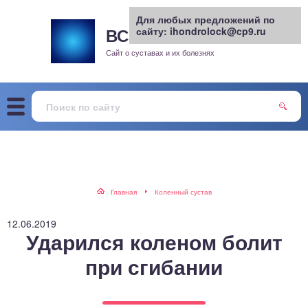
Для любых предложений по
ВСЕ О СУСТАВАХ
сайту: ihondrolock@cp9.ru
.РУ
рит
Сайт о суставах и их болезнях
жа
енный сустав
еохондроз
елом
Главная
Коленный сустав
скостопие
12.06.2019
Ударился коленом болит
воночник
при сгибании
агра