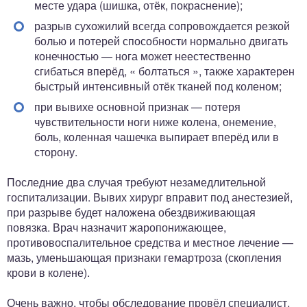
месте удара (шишка, отёк, покраснение);
разрыв сухожилий всегда сопровождается резкой
болью и потерей способности нормально двигать
конечностью — нога может неестественно
сгибаться вперёд, « болтаться », также характерен
быстрый интенсивный отёк тканей под коленом;
при вывихе основной признак — потеря
чувствительности ноги ниже колена, онемение,
боль, коленная чашечка выпирает вперёд или в
сторону.
Последние два случая требуют незамедлительной
госпитализации. Вывих хирург вправит под анестезией,
при разрыве будет наложена обездвиживающая
повязка. Врач назначит жаропонижающее,
противовоспалительное средства и местное лечение —
мазь, уменьшающая признаки гемартроза (скопления
крови в колене).
Очень важно, чтобы обследование провёл специалист,