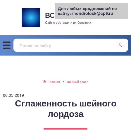
Для любых предложений по
ВСЕ О СУСТАВАХ
сайту: ihondrolock@cp9.ru
.РУ
рит
Сайт о суставах и их болезнях
жа
енный сустав
еохондроз
елом
Главная
Шейный отдел
скостопие
06.05.2019
Сглаженность шейного
воночник
лордоза
агра