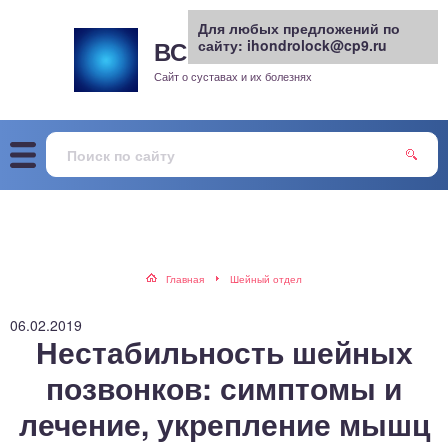
Для любых предложений по
ВСЕ О СУСТАВАХ
сайту: ihondrolock@cp9.ru
.РУ
рит
Сайт о суставах и их болезнях
жа
енный сустав
еохондроз
елом
Главная
Шейный отдел
скостопие
06.02.2019
Нестабильность шейных
воночник
позвонков: симптомы и
лечение, укрепление мышц
агра