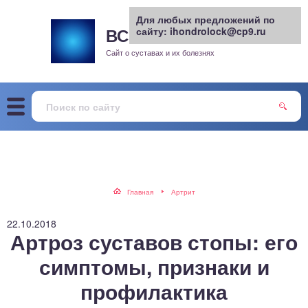
Для любых предложений по
ВСЕ О СУСТАВАХ
сайту: ihondrolock@cp9.ru
.РУ
рит
Сайт о суставах и их болезнях
жа
енный сустав
еохондроз
елом
Главная
Артрит
скостопие
22.10.2018
Артроз суставов стопы: его
воночник
симптомы, признаки и
профилактика
агра