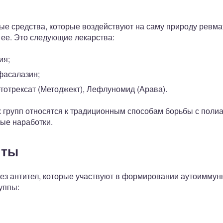
ные средства, которые воздействуют на саму природу ревм
 ее. Это следующие лекарства:
ия;
асалазин;
отрексат (Методжект), Лефлуномид (Арава).
 групп относятся к традиционным способам борьбы с поли
ые наработки.
нты
з антител, которые участвуют в формировании аутоиммун
уппы: