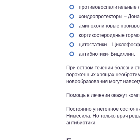
противовоспалительные л
хондропротекторы – Дона
аминохолиновые произво
кортикостероидные гормо
цитостатики – Циклофосф
антибиотики- Бициллин.
При остром течении болезни ст
пораженных хрящах необратимы
новообразования могут навсег
Помощь в лечении окажут комп
Постоянно угнетенное состояни
Нимесила. Но только врач реша
антибиотики.