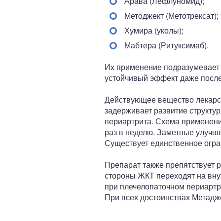
Арава (Лефлуномид);
Методжект (Метотрексат);
Хумира (уколы);
Мабтера (Ритуксимаб).
Их применение подразумевает д
устойчивый эффект даже после
Действующее вещество лекарст
задерживает развитие структур
периартрита. Схема применения
раз в неделю. Заметные улучше
Существует единственное огра
Препарат также препятствует 
стороны ЖКТ переходят на вну
при плечелопаточном периарт
При всех достоинствах Метадже