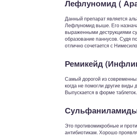
Лефлуномид ( Ара
Данный препарат является аль
Лефлуномид выше. Его назнача
выраженными деструкциями сус
образование паннусов. Судя п
отлично сочетается с Нимесил
Ремикейд (Инфли
Самый дорогой из современных
когда не помогли другие виды 
Выпускается в форме таблеток.
Сульфаниламид
Это противомикробные и проти
антибиотикам. Хорошо проявля