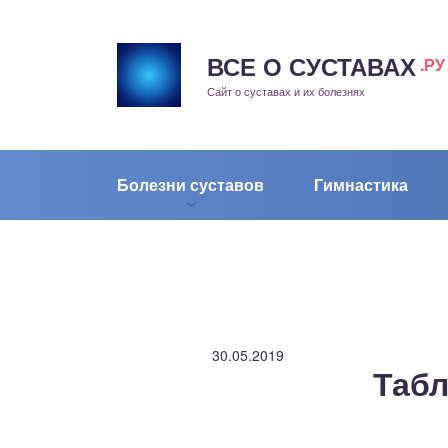
ВСЕ О СУСТАВАХ
.РУ
рит
Сайт о суставах и их болезнях
жа
енный сустав
Болезни суставов
Гимнастика
еохондроз
елом
скостопие
30.05.2019
Табл
воночник
агра