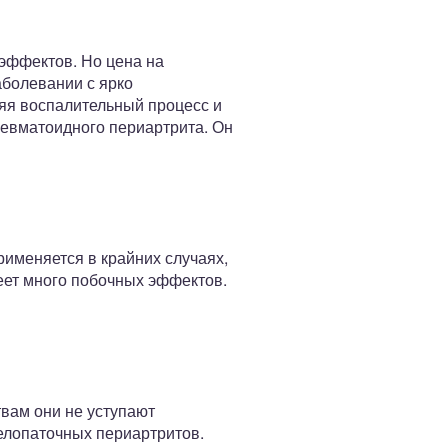
эффектов. Но цена на
аболевании с ярко
яя воспалительный процесс и
ревматоидного периартрита. Он
именяется в крайних случаях,
меет много побочных эффектов.
вам они не уступают
челопаточных периартритов.