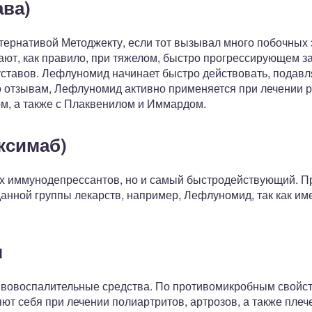
ва)
тернативой Методжекту, если тот вызывал много побочных 
ют, как правило, при тяжелом, быстро прогрессирующем з
тавов. Лефлуномид начинает быстро действовать, подавл
о отзывам, Лефлуномид активно применяется при лечении 
ом, а также с Плаквенилом и Иммардом.
ксимаб)
 иммунодепрессантов, но и самый быстродействующий. Пр
данной группы лекарств, например, Лефлуномид, так как и
ы
вовоспалительные средства. По противомикробным свойст
ют себя при лечении полиартритов, артрозов, а также пле