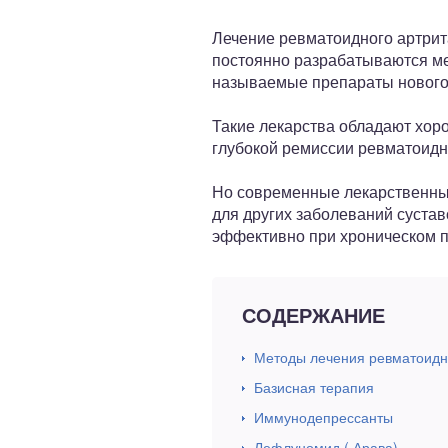
ный отдел
Лечение ревматоидного артрита
постоянно разрабатываются м
называемые препараты нового
Такие лекарства обладают хор
глубокой ремиссии ревматоидно
Но современные лекарственные
для других заболеваний суста
эффективно при хроническом п
СОДЕРЖАНИЕ
Методы лечения ревматоидн
Базисная терапия
Иммунодепрессанты
Лефлуномид ( Арава)