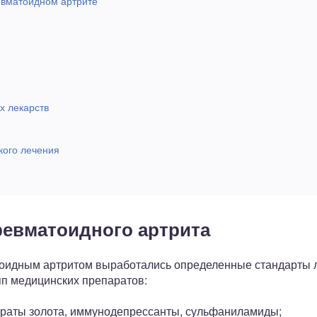
евматоидном артрите
х лекарств
кого лечения
ревматоидного артрита
оидным артритом выработались определенные стандарты ле
п медицинских препаратов:
араты золота, иммунодепрессанты, сульфаниламиды;