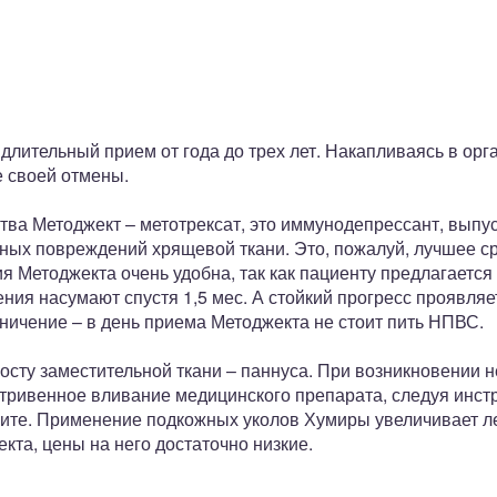
лительный прием от года до трех лет. Накапливаясь в орг
 своей отмены.
ва Методжект – метотрексат, это иммунодепрессант, выпус
ных повреждений хрящевой ткани. Это, пожалуй, лучшее ср
 Методжекта очень удобна, так как пациенту предлагается 
ния насумают спустя 1,5 мес. А стойкий прогресс проявляе
ничение – в день приема Методжекта не стоит пить НПВС.
росту заместительной ткани – паннуса. При возникновении
тривенное вливание медицинского препарата, следуя инст
рите. Применение подкожных уколов Хумиры увеличивает л
кта, цены на него достаточно низкие.