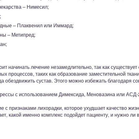
екарства – Нимесил;
;
дные – Плаквенил или Иммард;
ны – Метипред;
ан;
оит начинать лечение незамедлительно, так как существует
х процессов, таких как образование заместительной ткани
да обездвижить сустав. Этого можно избежать благодаря с
рессы с использованием Димексида, Меновазина или АСД-
е с признаками лихорадки, которое ухудшает качество жиз
ет, какой именно комплекс подойдет пациенту, и нужно ли 