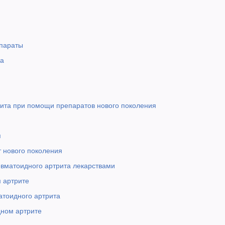
параты
ва
ита при помощи препаратов нового поколения
я
т нового поколения
евматоидного артрита лекарствами
 артрите
атоидного артрита
дном артрите