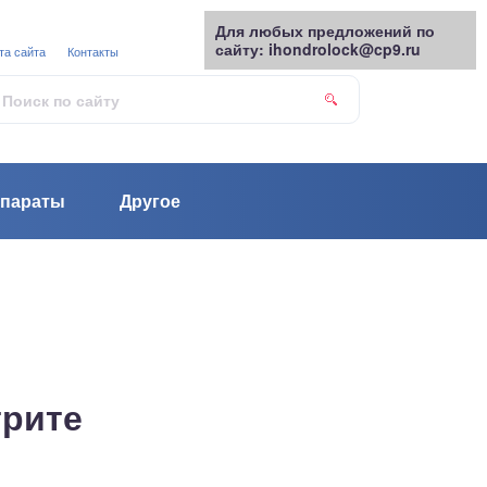
Для любых предложений по
сайту: ihondrolock@cp9.ru
та сайта
Контакты
параты
Другое
трите