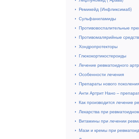
Ремикейд (Инфликсимаб)
Сульфаниламиды
Противовоспалительные пре
Противомалярийные средст
Хондропротекторы
Глюкокортикостероиды
Лечение ревматоидного артр
Особенности лечения
Препараты нового поколени
Анти Артрит Нано – препара
Как производится лечение р
Лекарства при ревматоидном
Витамины при лечении ревм
Мази и кремы при ревматои