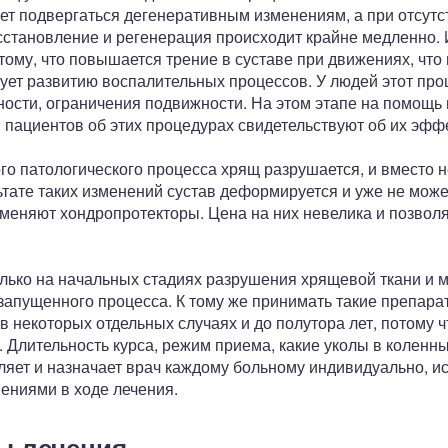
ет подвергаться дегенеративным изменениям, а при отсутс
сстановление и регенерация происходит крайне медленно.
тому, что повышается трение в суставе при движениях, что
ует развитию воспалительных процессов. У людей этот про
ости, ограничения подвижности. На этом этапе на помощь 
 пациентов об этих процедурах свидетельствуют об их эфф
о патологического процесса хрящ разрушается, и вместо н
ьтате таких изменений сустав деформируется и уже не мож
именяют хондропротекторы. Цена на них невелика и позвол
лько на начальных стадиях разрушения хрящевой ткани и м
запущенного процесса. К тому же принимать такие препара
 в некоторых отдельных случаях и до полутора лет, потому 
 Длительность курса, режим приема, какие уколы в коленны
ляет и назначает врач каждому больному индивидуально, и
ениями в ходе лечения.
ы лечения