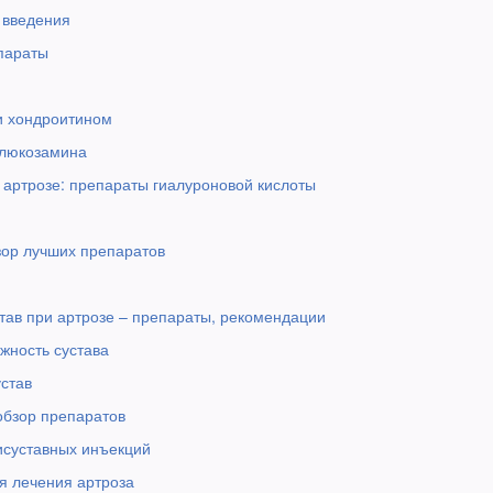
 введения
параты
и хондроитином
глюкозамина
 артрозе: препараты гиалуроновой кислоты
зор лучших препаратов
став при артрозе – препараты, рекомендации
жность сустава
став
обзор препаратов
исуставных инъекций
ля лечения артроза