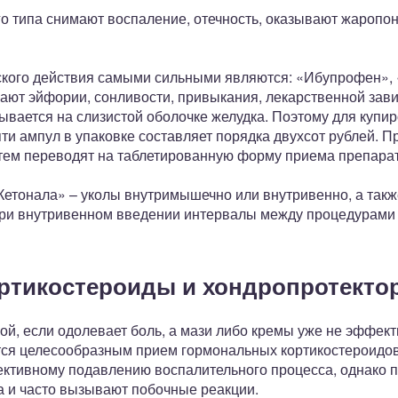
го типа снимают воспаление, отечность, оказывают жаро
ского действия самыми сильными являются: «Ибупрофен»,
ают эйфории, сонливости, привыкания, лекарственной зави
ывается на слизистой оболочке желудка. Поэтому для купи
ти ампул в упаковке составляет порядка двухсот рублей. 
атем переводят на таблетированную форму приема препарат
етонала» – уколы внутримышечно или внутривенно, а так
ри внутривенном введении интервалы между процедурами 
ртикостероиды и хондропротекто
ой, если одолевает боль, а мази либо кремы уже не эффект
ится целесообразным прием гормональных кортикостероидо
ктивному подавлению воспалительного процесса, однако 
а и часто вызывают побочные реакции.