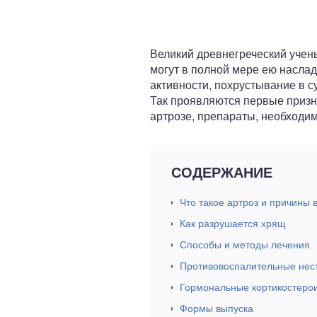
ный отдел
Великий древнегреческий учены
могут в полной мере ею насла
активности, похрустывание в с
Так проявляются первые призна
артрозе, препараты, необходим
СОДЕРЖАНИЕ
Что такое артроз и причины 
Как разрушается хрящ
Способы и методы лечения
Противовоспалительные нес
Гормональные кортикостеро
Формы выпуска