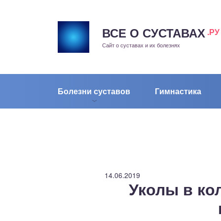
ВСЕ О СУСТАВАХ
.РУ
рит
Сайт о суставах и их болезнях
жа
енный сустав
Болезни суставов
Гимнастика
еохондроз
елом
скостопие
14.06.2019
Уколы в ко
воночник
агра