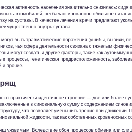
ческая активность населения значительно снизилась: сидяч
ичных автомобилей, несбалансированное обильное питание
узку на суставы. В качестве лечения врачи предлагают укол
реимущественно внутрь сустава.
 могут быть травматические поражения (ушибы, вывихи, п
тников, чья сфера деятельности связана с тяжелым физичес
езни могут создать и другие факторы, такие как аутоиммун
е процессы, генетическая предрасположенность, заболев
 и прочие.
хрящ
меют практически идентичное строение — две или более су
заключенные в синовиальную сумку с содержанием синови
структуру, что позволяет уменьшить трение при движении. 
новиальной жидкости, так как собственных кровеносных со
рящ уязвимым. Вследствие сбоя процессов обмена или сли