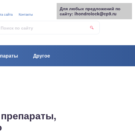
Для любых предложений по
сайту: ihondrolock@cp9.ru
та сайта
Контакты
параты
Другое
 препараты,
о