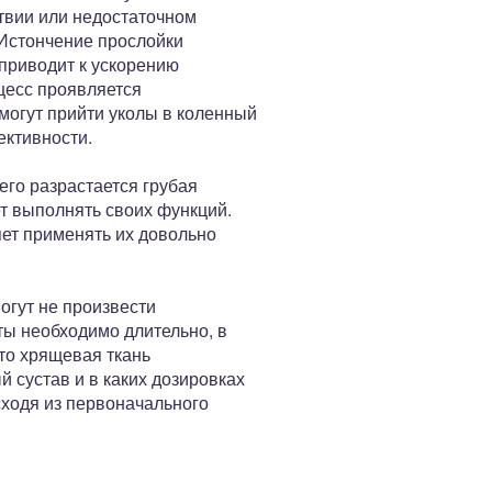
твии или недостаточном
 Истончение прослойки
 приводит к ускорению
цесс проявляется
могут прийти уколы в коленный
ективности.
его разрастается грубая
ет выполнять своих функций.
яет применять их довольно
огут не произвести
ты необходимо длительно, в
что хрящевая ткань
й сустав и в каких дозировках
сходя из первоначального