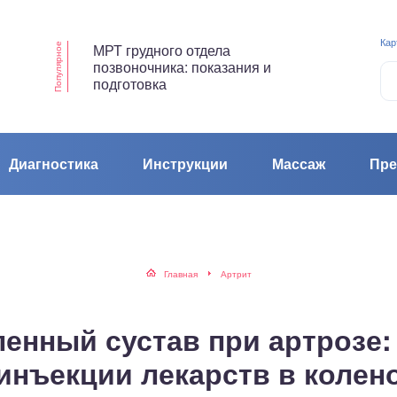
Кар
МРТ грудного отдела
Популярное
позвоночника: показания и
подготовка
Диагностика
Инструкции
Массаж
Пре
Главная
Артрит
ленный сустав при артрозе:
инъекции лекарств в колен