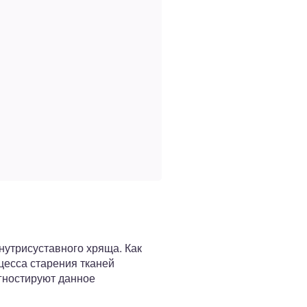
нутрисуставного хряща. Как
цесса старения тканей
агностируют данное