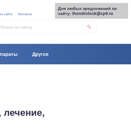
Для любых предложений по
сайту: ihondrolock@cp9.ru
та сайта
Контакты
параты
Другое
 лечение,