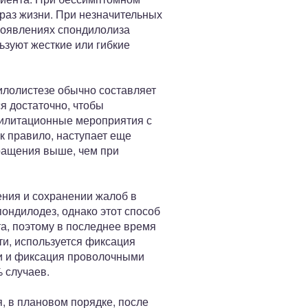
раз жизни. При незначительных
роявлениях спондилолиза
ьзуют жесткие или гибкие
илолистезе обычно составляет
я достаточно, чтобы
билитационные мероприятия с
к правило, наступает еще
сращения выше, чем при
ения и сохранении жалоб в
ондилодез, однако этот способ
а, поэтому в последнее время
ти, используется фиксация
и и фиксация проволочными
 случаев.
, в плановом порядке, после