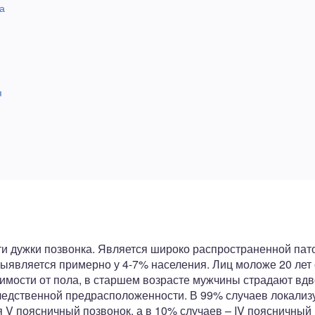
а
я
ти дужки позвонка. Является широко распространенной пат
выявляется примерно у 4-7% населения. Лиц моложе 20 лет
симости от пола, в старшем возрасте мужчины страдают вд
дственной предрасположенности. В 99% случаев локализуе
 V поясничный позвонок, а в 10% случаев – IV поясничный