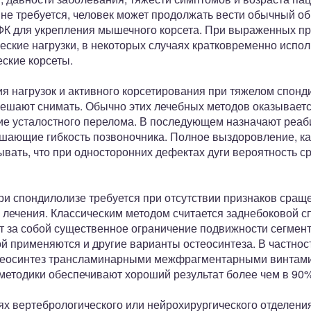
 не требуется, человек может продолжать вести обычный об
ФК для укрепления мышечного корсета. При выраженных п
ские нагрузки, в некоторых случаях кратковременно испол
ские корсеты.
я нагрузок и активного корсетирования при тяжелом спонд
зрешают снимать. Обычно этих лечебных методов оказываетс
ие усталостного перелома. В последующем назначают реа
шающие гибкость позвоночника. Полное выздоровление, ка
тывать, что при односторонних дефектах дуги вероятность 
и спондилолизе требуется при отсутствии признаков сращ
 лечения. Классическим методом считается заднебоковой сп
т за собой существенное ограничение подвижности сегмент
й применяются и другие варианты остеосинтеза. В частнос
стеосинтез трансламинарными межфрагментарными винтам
методики обеспечивают хороший результат более чем в 90%
х вертебрологического или нейрохирургического отделения