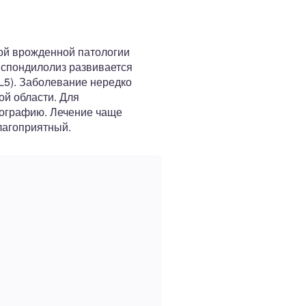
ой врожденной патологии
 спондилолиз развивается
L5). Заболевание нередко
ой области. Для
мографию. Лечение чаще
лагоприятный.