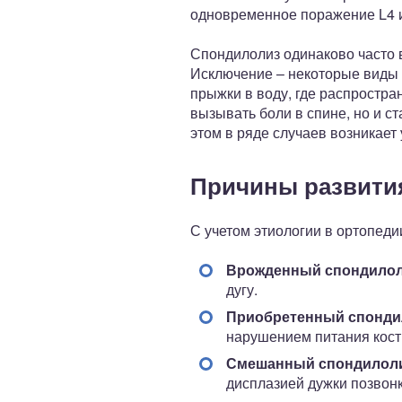
одновременное поражение L4 и
Спондилолиз одинаково часто в
Исключение – некоторые виды с
прыжки в воду, где распростра
вызывать боли в спине, но и с
этом в ряде случаев возникае
Причины развити
С учетом этиологии в ортопеди
Врожденный спондило
дугу.
Приобретенный спонди
нарушением питания кост
Смешанный спондилол
дисплазией дужки позвонк