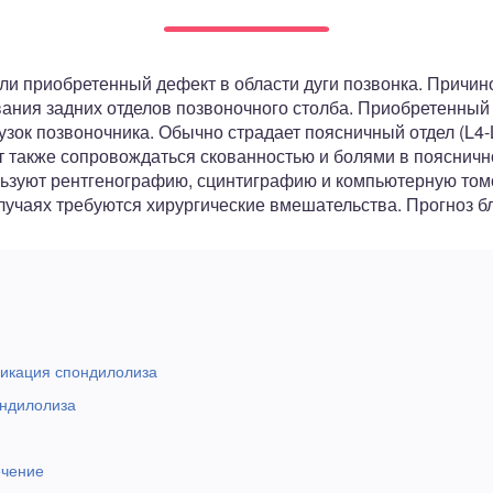
и приобретенный дефект в области дуги позвонка. Причин
ния задних отделов позвоночного столба. Приобретенный
зок позвоночника. Обычно страдает поясничный отдел (L4-
т также сопровождаться скованностью и болями в поясничн
льзуют рентгенографию, сцинтиграфию и компьютерную то
лучаях требуются хирургические вмешательства. Прогноз б
фикация спондилолиза
ондилолиза
ечение