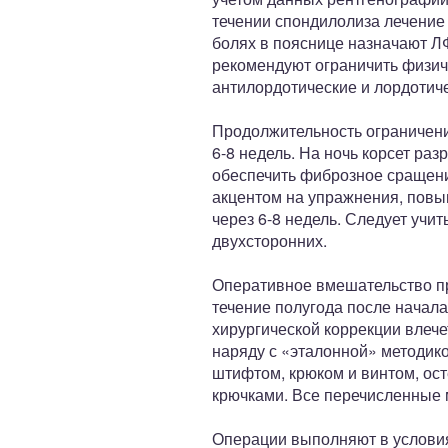
течении спондилолиза лечение
болях в пояснице назначают Л
рекомендуют ограничить физиче
антилордотические и лордотиче
Продолжительность ограничени
6-8 недель. На ночь корсет ра
обеспечить фиброзное сращен
акцентом на упражнения, повы
через 6-8 недель. Следует учи
двухсторонних.
Оперативное вмешательство пр
течение полугода после начала
хирургической коррекции влече
наряду с «эталонной» методико
штифтом, крюком и винтом, о
крючками. Все перечисленные 
Операции выполняют в условия