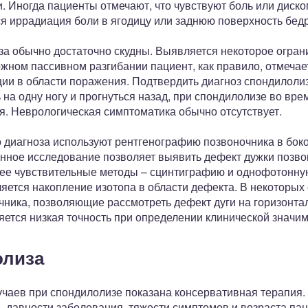
. Иногда пациенты отмечают, что чувствуют боль или диск
ся иррадиация боли в ягодицу или заднюю поверхность бедр
а обычно достаточно скудны. Выявляется некоторое ограни
жном пассивном разгибании пациент, как правило, отмечае
ции в области поражения. Подтвердить диагноз спондилоли
 на одну ногу и прогнуться назад, при спондилолизе во вре
я. Неврологическая симптоматика обычно отсутствует.
 диагноза используют рентгенографию позвоночника в боко
анное исследование позволяет выявить дефект дужки позвон
лее чувствительные методы – сцинтиграфию и однофотонн
яется накопление изотопа в области дефекта. В некоторых
чника, позволяющие рассмотреть дефект дуги на горизонта
ется низкая точность при определении клинической значим
олиза
чаев при спондилолизе показана консервативная терапия. 
, давности заболевания, тяжести симптомов и возраста па