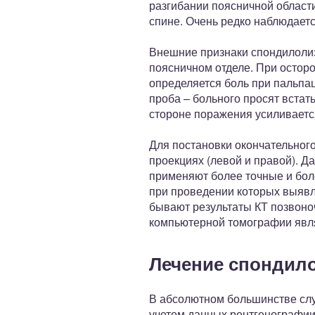
разгибании поясничной области
спине. Очень редко наблюдает
Внешние признаки спондилолиз
поясничном отделе. При осторо
определяется боль при пальпа
проба – больного просят встать
стороне поражения усиливаетс
Для постановки окончательного
проекциях (левой и правой). Д
применяют более точные и бо
при проведении которых выявл
бывают результаты КТ позвоно
компьютерной томографии явля
Лечение спондил
В абсолютном большинстве слу
учетом данных рентгенографии