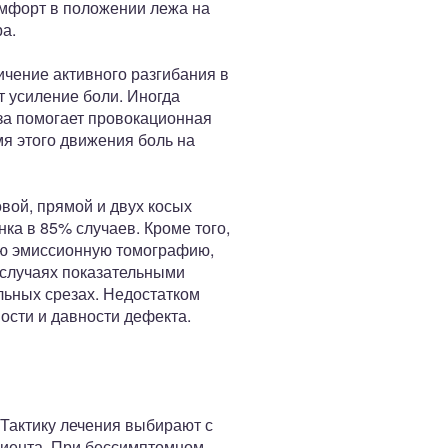
омфорт в положении лежа на
а.
чение активного разгибания в
т усиление боли. Иногда
за помогает провокационная
мя этого движения боль на
вой, прямой и двух косых
ка в 85% случаев. Кроме того,
ую эмиссионную томографию,
 случаях показательными
льных срезах. Недостатком
ости и давности дефекта.
Тактику лечения выбирают с
циента. При бессимптомном