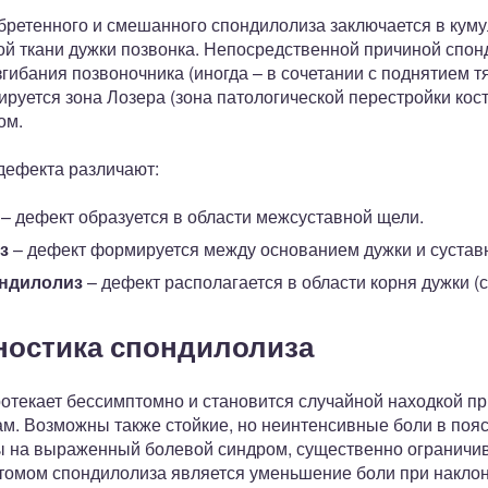
етенного и смешанного спондилолиза заключается в куму
й ткани дужки позвонка. Непосредственной причиной спон
ибания позвоночника (иногда – в сочетании с поднятием т
руется зона Лозера (зона патологической перестройки кости
ом.
дефекта различают:
– дефект образуется в области межсуставной щели.
з
– дефект формируется между основанием дужки и сустав
ондилолиз
– дефект располагается в области корня дужки (с
ностика спондилолиза
ротекает бессимптомно и становится случайной находкой п
ам. Возможны также стойкие, но неинтенсивные боли в поя
 на выраженный болевой синдром, существенно огранич
томом спондилолиза является уменьшение боли при наклон