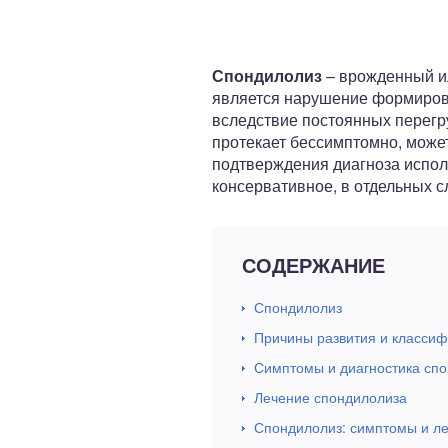
ный отдел
Спондилолиз
– врожденный ил
является нарушение формирова
вследствие постоянных перегру
протекает бессимптомно, може
подтверждения диагноза испо
консервативное, в отдельных с
СОДЕРЖАНИЕ
Спондилолиз
Причины развития и класси
Симптомы и диагностика сп
Лечение спондилолиза
Спондилолиз: симптомы и л