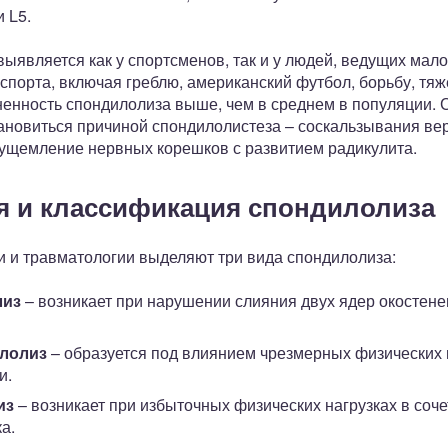
 L5.
ыявляется как у спортсменов, так и у людей, ведущих мал
порта, включая греблю, американский футбол, борьбу, тяже
ненность спондилолиза выше, чем в среднем в популяции. 
тановиться причиной спондилолистеза – соскальзывания вер
т ущемление нервных корешков с развитием радикулита.
я и классификация спондилолиза
и и травматологии выделяют три вида спондилолиза:
лиз
– возникает при нарушении слияния двух ядер окостен
лолиз
– образуется под влиянием чрезмерных физических н
и.
из
– возникает при избыточных физических нагрузках в со
а.