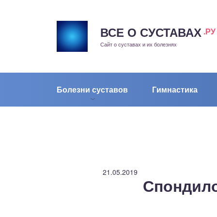
ВСЕ О СУСТАВАХ
.РУ
рит
Сайт о суставах и их болезнях
жа
енный сустав
Болезни суставов
Гимнастика
еохондроз
елом
скостопие
21.05.2019
Спондило
воночник
агра