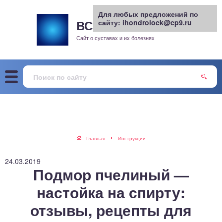
Для любых предложений по
ВСЕ О СУСТАВАХ
сайту: ihondrolock@cp9.ru
.РУ
рит
Сайт о суставах и их болезнях
жа
енный сустав
еохондроз
елом
Главная
Инструкции
скостопие
24.03.2019
Подмор пчелиный —
воночник
настойка на спирту:
отзывы, рецепты для
агра