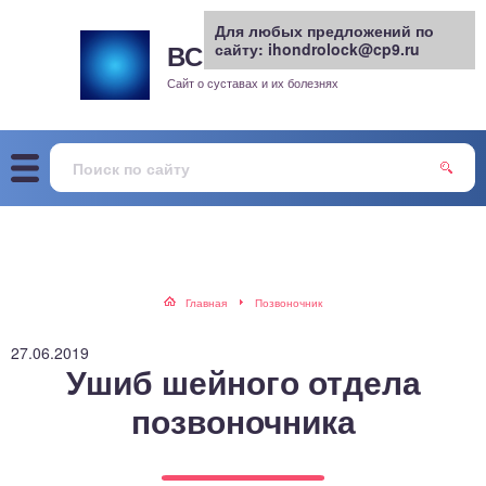
Для любых предложений по
ВСЕ О СУСТАВАХ
сайту: ihondrolock@cp9.ru
.РУ
рит
Сайт о суставах и их болезнях
жа
енный сустав
еохондроз
елом
Главная
Позвоночник
скостопие
27.06.2019
Ушиб шейного отдела
воночник
позвоночника
агра