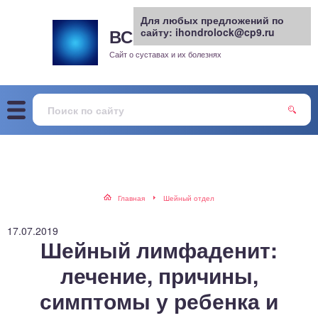
Для любых предложений по
ВСЕ О СУСТАВАХ
сайту: ihondrolock@cp9.ru
.РУ
рит
Сайт о суставах и их болезнях
жа
енный сустав
еохондроз
елом
Главная
Шейный отдел
скостопие
17.07.2019
Шейный лимфаденит:
воночник
лечение, причины,
симптомы у ребенка и
агра