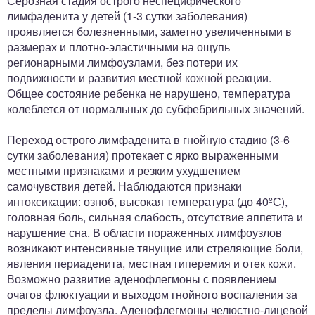
Серозная стадия острого неспецифического
лимфаденита у детей (1-3 сутки заболевания)
проявляется болезненными, заметно увеличенными в
размерах и плотно-эластичными на ощупь
регионарными лимфоузлами, без потери их
подвижности и развития местной кожной реакции.
Общее состояние ребенка не нарушено, температура
колеблется от нормальных до субфебрильных значений.
Переход острого лимфаденита в гнойную стадию (3-6
сутки заболевания) протекает с ярко выраженными
местными признаками и резким ухудшением
самочувствия детей. Наблюдаются признаки
интоксикации: озноб, высокая температура (до 40ºС),
головная боль, сильная слабость, отсутствие аппетита и
нарушение сна. В области пораженных лимфоузлов
возникают интенсивные тянущие или стреляющие боли,
явления периаденита, местная гиперемия и отек кожи.
Возможно развитие аденофлегмоны с появлением
очагов флюктуации и выходом гнойного воспаления за
пределы лимфоузла. Аденофлегмоны челюстно-лицевой