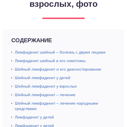
взрослых, фото
ный отдел
СОДЕРЖАНИЕ
Лимфаденит шейный – болезнь с двумя лицами
Лимфаденит шейный и его симптомы
Шейный лимфаденит и его диагностирование
Шейный лимфаденит у детей
Шейный лимфаденит у взрослых
Шейный лимфаденит – лечение
Шейный лимфаденит – лечение народными
средствами
Лимфаденит у детей
Лимфаденит у детей