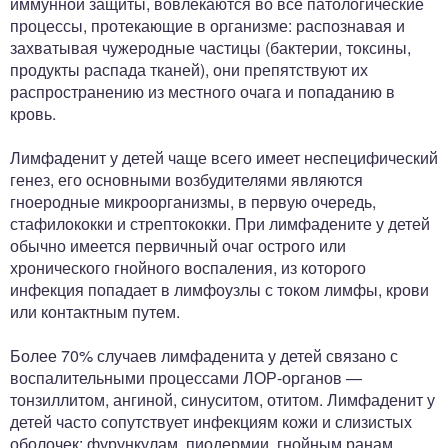
иммунной защиты, вовлекаются во все патологические
процессы, протекающие в организме: распознавая и
захватывая чужеродные частицы (бактерии, токсины,
продукты распада тканей), они препятствуют их
распространению из местного очага и попаданию в
кровь.
Лимфаденит у детей чаще всего имеет неспецифический
генез, его основными возбудителями являются
гноеродные микроорганизмы, в первую очередь,
стафилококки и стрептококки. При лимфадените у детей
обычно имеется первичный очаг острого или
хронического гнойного воспаления, из которого
инфекция попадает в лимфоузлы с током лимфы, крови
или контактным путем.
Более 70% случаев лимфаденита у детей связано с
воспалительными процессами ЛОР-органов —
тонзиллитом, ангиной, синуситом, отитом. Лимфаденит у
детей часто сопутствует инфекциям кожи и слизистых
оболочек: фурункулам, пиодермии, гнойным ранам,