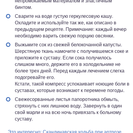
непромокаемым материалом и эластичным
бинтом.
Сварите на воде густую геркулесовую кашу.
Охладите и используйте так же, как описано в
предыдущем рецепте. Примечание: каждый вечер
необходимо варить свежую порцию овсянки.
Выжьмите сок из свежей белокочанной капусты.
Шерстяную ткань намочите с получившемся соке и
приложите к суставу. Если сока получилось
слишком много, держите его в холодильнике не
более трех дней. Перед каждым лечением слегка
подогревайте его.
Кстати, такой компресс успокаивает ноющие боли в
суставах, которые возникают к перемене погоды.
Свежесорванные листья папоротника обмыть,
стряхнуть с них лишнюю воду. Завернуть в один
свой марли и на всю ночь привязать к больному
суставу.
Это интересно:
Скандинавская ходьба при артрозе