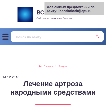
Для любых предложений по
ВСЕ О СУСТАВАХ
сайту: ihondrolock@cp9.ru
.РУ
рит
Сайт о суставах и их болезнях
жа
енный сустав
еохондроз
елом
Главная
Артрит
скостопие
14.12.2018
Лечение артроза
воночник
народными средствами
агра