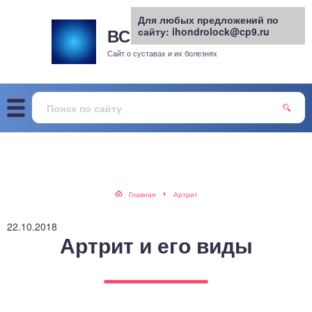
Для любых предложений по
ВСЕ О СУСТАВАХ
сайту: ihondrolock@cp9.ru
.РУ
рит
Сайт о суставах и их болезнях
жа
енный сустав
еохондроз
елом
Главная
Артрит
скостопие
22.10.2018
Артрит и его виды
воночник
агра